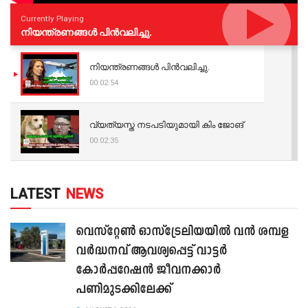
Currently Playing
നിയന്ത്രണങ്ങള്‍ പിന്‍വലിച്ചു.
നിയന്ത്രണങ്ങള്‍ പിന്‍വലിച്ചു.
00:02:54
വ്യത്യസ്ത നടപടിയുമായി കിം ജോങ്
00:02:35
LATEST
NEWS
വെസ്റ്റേൺ ഓസ്‌ട്രേലിയയിൽ വൻ ശമ്പള
വർദ്ധനവ് ആവശ്യപ്പെട്ട് വാട്ടർ
കോർപ്പറേഷൻ ജീവനക്കാർ
പണിമുടക്കിലേക്ക്