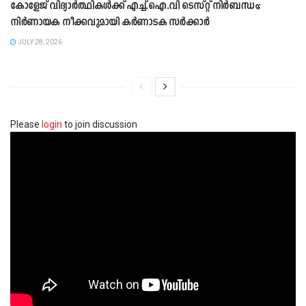
കോളേജ് വിദ്യാർത്ഥികൾക്ക് എച്ച്.ഐ.വി ടെസ്റ്റ് നിർബന്ധം;
നി‍ർണായക നീക്കവുമായി കർണാടക സ‍ർക്ക‍ാർ
JULY 28, 2026
Please
login
to join discussion