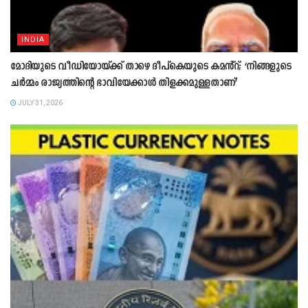
INDIA
മോദിയുടെ വീഡിയോയ്ക്ക് താഴെ ദീപ്കെയുടെ കമൻ്റ്; ‘നിങ്ങളുടെ
ചർമ്മം രാജ്യത്തിന്റെ ഭാവിയേക്കാൾ തിളക്കമുള്ളതാണ്’
JULY 31, 2026