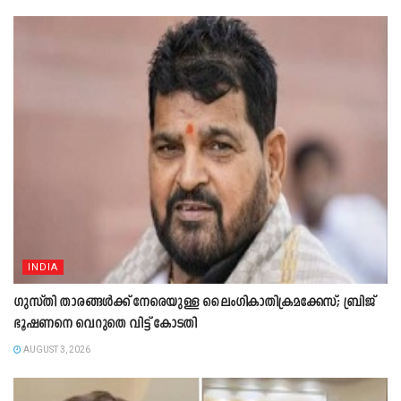
INDIA
ഗുസ്തി താരങ്ങൾക്ക് നേരെയുള്ള ലൈംഗികാതിക്രമക്കേസ്; ബ്രിജ്
ഭൂഷണനെ വെറുതെ വിട്ട് കോടതി
AUGUST 3, 2026