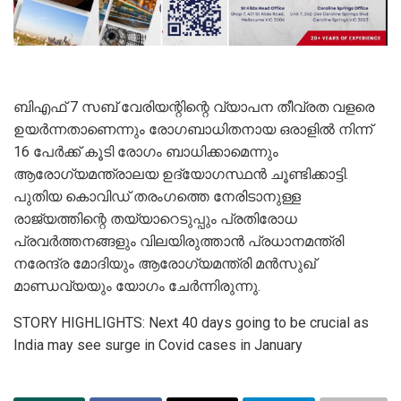
ബിഎഫ് 7 സബ് വേരിയന്റിന്റെ വ്യാപന തീവ്രത വളരെ
ഉയര്‍ന്നതാണെന്നും രോഗബാധിതനായ ഒരാളില്‍ നിന്ന്
16 പേര്‍ക്ക് കൂടി രോഗം ബാധിക്കാമെന്നും
ആരോഗ്യമന്ത്രാലയ ഉദ്യോഗസ്ഥന്‍ ചൂണ്ടിക്കാട്ടി.
പുതിയ കൊവിഡ് തരംഗത്തെ നേരിടാനുള്ള
രാജ്യത്തിന്റെ തയ്യാറെടുപ്പും പ്രതിരോധ
പ്രവര്‍ത്തനങ്ങളും വിലയിരുത്താന്‍ പ്രധാനമന്ത്രി
നരേന്ദ്ര മോദിയും ആരോഗ്യമന്ത്രി മന്‍സുഖ്
മാണ്ഡവ്യയും യോഗം ചേര്‍ന്നിരുന്നു.
STORY HIGHLIGHTS: Next 40 days going to be crucial as
India may see surge in Covid cases in January