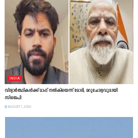
INDIA
വിദ്യാർത്ഥികൾക്ക് മാപ്പ് നൽകിയെന്ന് മോദി, മറുചോദ്യവുമായി
സിജെപി
AUGUST 1, 2026