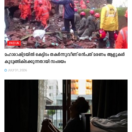
INDIA
മഹാരാഷ്ട്രയിൽ കെട്ടിടം തകർന്നുവീണ് ഒൻപത് മരണം; ആളുകൾ
കുടുങ്ങികിടക്കുന്നതായി സംശയം
JULY 31, 2026