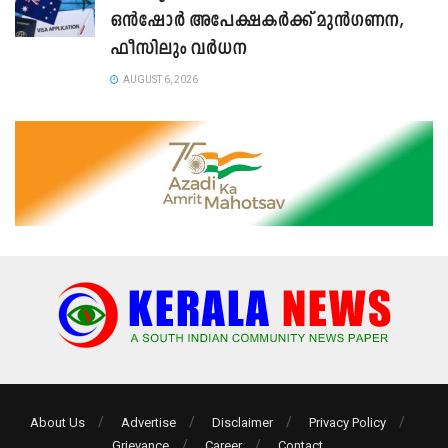
ഒൻഷോർ അപേക്ഷകർക്ക് മുൻഗണന,
ഫീസിലും വർധന
AUGUST 6, 2026
About Us
Advertise
Disclaimer
Privacy Policy
Grievance
Career
Contact