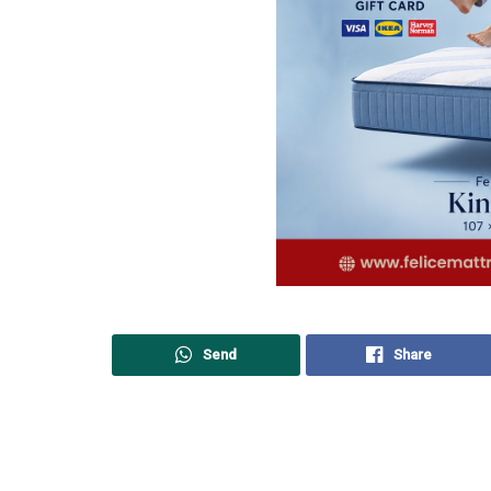
Send
Share