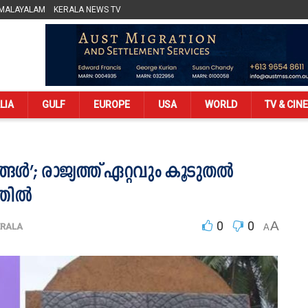
 MALAYALAM
KERALA NEWS TV
LIA
GULF
EUROPE
USA
WORLD
TV & CIN
ള്‍’; രാജ്യത്ത് ഏറ്റവും കൂടുതല്‍
ില്‍
0
0
A
ERALA
A