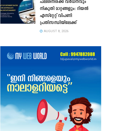
പലിശനിരക്ക് വർധനവും
നികുതി മാറ്റങ്ങളും: റിയൽ
എസ്റ്റേറ്റ് വിപണി
പ്രതിസന്ധിയിലേക്ക്
AUGUST 8, 2026