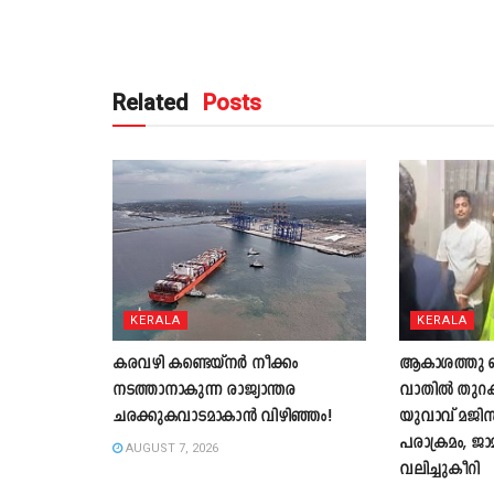
Related
Posts
KERALA
KERALA
കരവഴി കണ്ടെയ്നർ നീക്കം
ആകാശത്തു വെച
നടത്താനാകുന്ന രാജ്യാന്തര
വാതില്‍ തുറക്
ചരക്കുകവാടമാകാൻ വിഴിഞ്ഞം!
യുവാവ് മജിസ്ട
പരാക്രമം, ജാ
AUGUST 7, 2026
വലിച്ചുകീറി