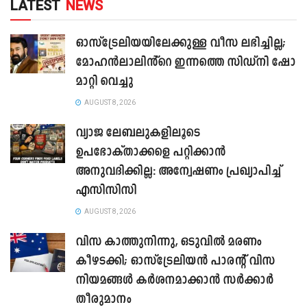
LATEST
NEWS
ഓസ്‌ട്രേലിയയിലേക്കുള്ള വീസ ലഭിച്ചില്ല;
മോഹൻലാലിൻ്റെ ഇന്നത്തെ സിഡ്നി ഷോ
മാറ്റി വെച്ചു
AUGUST 8, 2026
വ്യാജ ലേബലുകളിലൂടെ
ഉപഭോക്താക്കളെ പറ്റിക്കാൻ
അനുവദിക്കില്ല: അന്വേഷണം പ്രഖ്യാപിച്ച്
എസിസിസി
AUGUST 8, 2026
വിസ കാത്തുനിന്നു, ഒടുവിൽ മരണം
കീഴടക്കി; ഓസ്‌ട്രേലിയൻ പാരന്റ് വിസ
നിയമങ്ങൾ കർശനമാക്കാൻ സർക്കാർ
തീരുമാനം