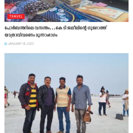
TRAVEL
പോർബന്തറിലെ വസന്തം…കെ ടി ജലീലിന്റെ ഗുജറാത്ത്‌
യാത്രാവിവരണം മൂന്നാംഭാഗം
JANUARY 18, 2023