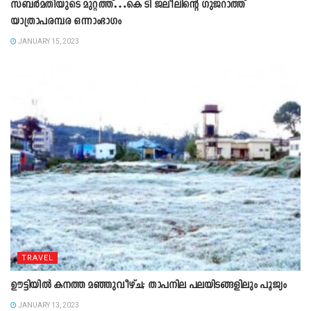
സബർമതിയുടെ മുറ്റത്ത്…കെ ടി ജലീലിന്റെ ഗുജറാത്ത്‌
യാത്രാപരമ്പര ഒന്നാംഭാഗം
JANUARY 15, 2023
TRAVEL
ഊട്ടിയിൽ കനത്ത മഞ്ഞുവീഴ്‌ച; താപനില പലയിടങ്ങളിലും പൂജ്യം
JANUARY 13, 2023