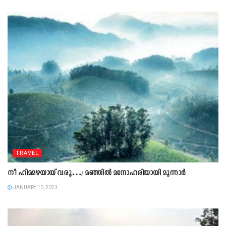
TRAVEL
നീ ഹിമമഴയായ് വരൂ…; മഞ്ഞിൽ മനോഹരിയായി മൂന്നാർ
JANUARY 10, 2023