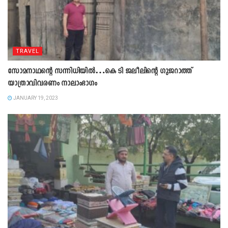
TRAVEL
സോമനാഥന്റെ സന്നിധിയിൽ…കെ ടി ജലീലിന്റെ ഗുജറാത്ത്‌
യാത്രാവിവരണം നാലാംഭാഗം
JANUARY 19, 2023