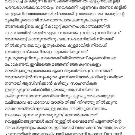
വ്യാപിച്ച് കിടക്കുന്ന ജലസംഭരണിയാണിത്. കട്ടപ്പനയ്ക്കുള്ള
പരമ്പരാഗതമലമ്പാതയും ‘വെെരമണി’ പട്ടണവും അണക്കെട്ടിൽ
വെള്ളംനിറഞ്ഞതോടെയില്ലാതായി. ഇതോടെ അണക്കെട്ടിന്റെ
മുകളിലൂടെയായി സംസ്ഥാനപാത കടന്നുപോകുന്നത്.
അണക്കെട്ടിലെ കുളിർകാറ്റേറ്റ് കാനനപശ്ചാത്തലത്തിൽ
വാഹനത്തിൽ യാത്ര ഏറെ സുഖകരം. ഇവിടെ ഇറങ്ങിനടന്ന്
അണക്കെട്ട് കാണുന്നതിനും ജലസംഭരണിയിൽ നിറഞ്ഞ്
നിൽക്കുന്ന ജലവും ഇതുപോലെ കുളമാവിൽ നിരവധി
ഇടങ്ങളാണ് കാണികളെ ആകർഷിക്കുന്നത്.
മൂലമറ്റത്തുനിന്നും ഇടത്തേക്ക് തിരിഞ്ഞാണ് കുളമാവിലേക്ക്
പോകേണ്ടത്. ഇവിടത്തെ മഞ്ഞണിഞ്ഞ കുന്നുകളും
മലയിടുക്കുകളുമൊക്കെ ഏറെ ആകർഷിക്കുന്ന ഒന്നാണ്.
അണക്കെട്ടിൽനിന്നുംകുറച്ചൊന്ന് മാറിയാൽ കാടിന്റെ വശ്യത
നന്നായി ആസ്വദിക്കാൻ കഴിയും. സാഹസികത
ഇഷ്ടപ്പെടുന്നവർക്ക് തീർച്ചയായും ആസ്വദിക്കാൻ
കഴിയുന്നയിടമാണ് അവിടെനിന്നും കുറച്ചു അകലെയുള്ള
വലിയമാവ്. ഓഫ്റോഡ് യാത്ര തിങ്ങി നിറഞ്ഞു നിൽക്കുന്ന
മരങ്ങൾക്കിടയിലൂടെയുള്ള മൺപാതയിലൂടെ നടത്തം
ഇഷടപെടുന്നവരുന്നവരുമുണ്ട്. വേനൽക്കാലത്ത്
വെള്ളമിറങ്ങുമ്പോൾ കാടിനുള്ളിൽ വെെരമണി പട്ടണത്തിന്റെ
അവശിഷ്ടങ്ങളും കാണാം. ഇവിടെ 60 വർഷംമുമ്പ് മറഞ്ഞുപോയ
പട്ടണത്തിന്റെ അവശേഷിപ്പായി വെെരമണി ഫോറസ്റ്റ് സ്റ്റേഷൻ