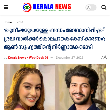
Home
INDIA
‘തുനീഷയുമായുള്ള ബന്ധം അവസാനിപ്പിച്ചത്
ശ്രദ്ധ വാല്‍ക്കര്‍ കൊലപാതക കേസ് കാരണം’;
ആണ്‍ സുഹൃത്തിന്റെ നിര്‍ണ്ണായക മൊഴി
A
by
Kerala News - Web Desk 01
December 27, 2022
A