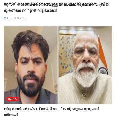
ഗുസ്തി താരങ്ങൾക്ക് നേരെയുള്ള ലൈംഗികാതിക്രമക്കേസ്; ബ്രിജ്
ഭൂഷണനെ വെറുതെ വിട്ട് കോടതി
AUGUST 3, 2026
INDIA
വിദ്യാർത്ഥികൾക്ക് മാപ്പ് നൽകിയെന്ന് മോദി, മറുചോദ്യവുമായി
സിജെപി