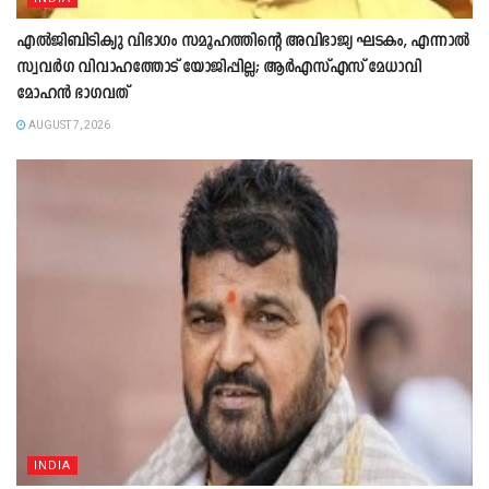
എൽജിബിടിക്യു വിഭാഗം സമൂഹത്തിന്റെ അവിഭാജ്യ ഘടകം, എന്നാൽ
സ്വവർഗ വിവാഹത്തോട് യോജിപ്പില്ല; ആർഎസ്എസ് മേധാവി
മോഹൻ ഭാഗവത്
AUGUST 7, 2026
INDIA