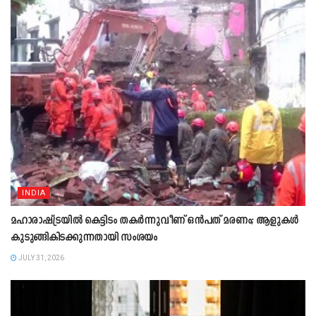
INDIA
മഹാരാഷ്ട്രയിൽ കെട്ടിടം തകർന്നുവീണ് ഒൻപത് മരണം; ആളുകൾ
കുടുങ്ങികിടക്കുന്നതായി സംശയം
JULY 31, 2026