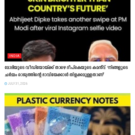
INDIA
മോദിയുടെ വീഡിയോയ്ക്ക് താഴെ ദീപ്കെയുടെ കമൻ്റ്; ‘നിങ്ങളുടെ
ചർമ്മം രാജ്യത്തിന്റെ ഭാവിയേക്കാൾ തിളക്കമുള്ളതാണ്’
JULY 31, 2026