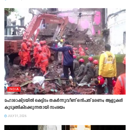
INDIA
മഹാരാഷ്ട്രയിൽ കെട്ടിടം തകർന്നുവീണ് ഒൻപത് മരണം; ആളുകൾ
കുടുങ്ങികിടക്കുന്നതായി സംശയം
JULY 31, 2026