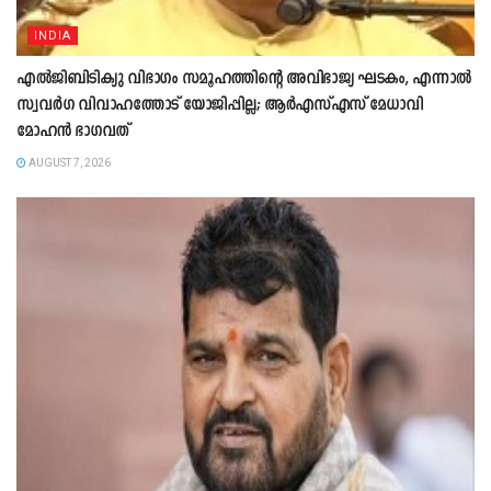
INDIA
എൽജിബിടിക്യു വിഭാഗം സമൂഹത്തിന്റെ അവിഭാജ്യ ഘടകം, എന്നാൽ
സ്വവർഗ വിവാഹത്തോട് യോജിപ്പില്ല; ആർഎസ്എസ് മേധാവി
മോഹൻ ഭാഗവത്
AUGUST 7, 2026