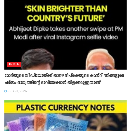
INDIA
മോദിയുടെ വീഡിയോയ്ക്ക് താഴെ ദീപ്കെയുടെ കമൻ്റ്; ‘നിങ്ങളുടെ
ചർമ്മം രാജ്യത്തിന്റെ ഭാവിയേക്കാൾ തിളക്കമുള്ളതാണ്’
JULY 31, 2026