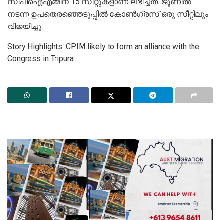
സിപിഐഎമ്മിന് 15 സീറ്റുകളാണ് ലഭിച്ചത്. ജൂണില്‍
നടന്ന ഉപതെരഞ്ഞെടുപ്പില്‍ കോണ്‍ഗ്രസ് ഒരു സീറ്റിലും
വിജയിച്ചു.
Story Highlights: CPIM likely to form an alliance with the
Congress in Tripura