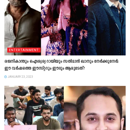
ENTERTAINMENT
രജനികാന്തും ഐശ്വര്യ റായിയും സൽമാൻ ഖാനും നേർക്കുനേർ;
ഈ വർഷത്തെ ഈസ്റ്ററും ഈദും ആരുടേത്?
JANUARY 23, 2023