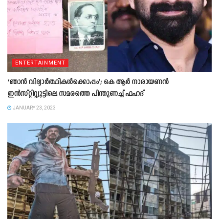
ENTERTAINMENT
‘ഞാൻ വിദ്യാർത്ഥികൾക്കൊപ്പം’; കെ ആർ നാരായണൻ
ഇൻസ്റ്റിറ്റ്യൂട്ടിലെ സമരത്തെ പിന്തുണച്ച് ഫഹദ്
JANUARY 23, 2023