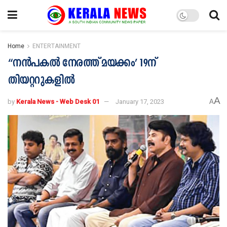
Home
ENTERTAINMENT
“നൻപകൽ നേരത്ത് മയക്കം’ 19ന്
തിയറ്ററുകളിൽ
A
by
Kerala News - Web Desk 01
January 17, 2023
A