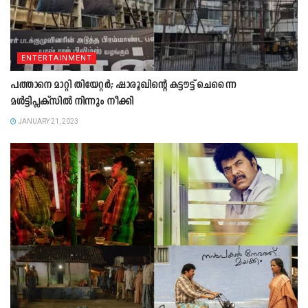
ENTERTAINMENT
പത്താനെ മാറ്റി തിയേറ്റർ; ഷാരൂഖിന്റെ കട്ടൗട്ട് ചെന്നൈ
മൾട്ടിപ്ലക്സിൽ നിന്നും നീക്കി
JANUARY 21, 2023