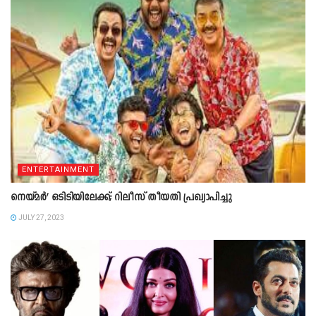
ENTERTAINMENT
നെയ്‍മര്‍’ ഒടിടിയിലേക്ക്; റിലീസ് തീയതി പ്രഖ്യാപിച്ചു
JULY 27, 2023