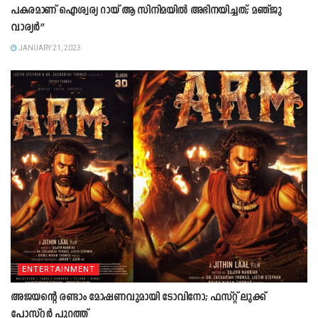
പകരമാണ് ഐശ്വര്യ റായ് ആ സിനിമയിൽ അഭിനയിച്ചത്; മഞ്ജു
വാര്യര്‍”
JANUARY 21, 2023
ENTERTAINMENT
അജയന്റെ രണ്ടാം മോഷണവുമായി ടോവിനോ; ഫസ്റ്റ് ലുക്ക്
പോസ്റ്റർ പുറത്ത്