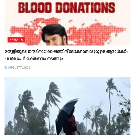
KERALA
മമ്മൂട്ടിയുടെ ജന്മദിനാഘോഷത്തിന് ലോകമെമ്പാടുമുള്ള ആരാധകർ;
40,000 പേർ രക്തദാനം നടത്തും
AUGUST 7, 2026