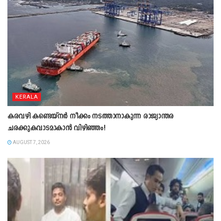
KERALA
കരവഴി കണ്ടെയ്നർ നീക്കം നടത്താനാകുന്ന രാജ്യാന്തര
ചരക്കുകവാടമാകാൻ വിഴിഞ്ഞം!
AUGUST 7, 2026