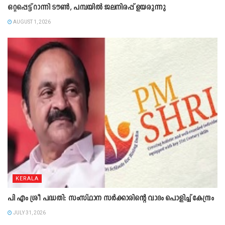
ഒറ്റപ്പെട്ട് റാന്നി ടൗൺ, പമ്പയിൽ ജലനിരപ്പ് ഉയരുന്നു
AUGUST 1, 2026
KERALA
പി എം ശ്രീ പദ്ധതി: സംസ്ഥാന സർക്കാരിന്റെ വാദം പൊളിച്ച് കേന്ദ്രം
JULY 31, 2026