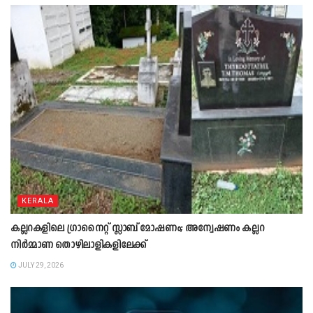
KERALA
കല്ലറകളിലെ ഗ്രാനൈറ്റ് സ്ലാബ് മോഷണം; അന്വേഷണം കല്ലറ
നിർമ്മാണ തൊഴിലാളികളിലേക്ക്
JULY 29, 2026