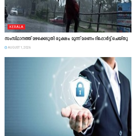
KERALA
സംസ്ഥാനത്ത് മഴക്കെടുതി രൂക്ഷം; മൂന്ന് മരണം റിപ്പോർട്ട് ചെയ്തു
AUGUST 1, 2026