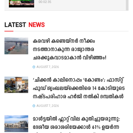
00:02:35
LATEST
NEWS
കരവഴി കണ്ടെയ്നർ നീക്കം
നടത്താനാകുന്ന രാജ്യാന്തര
ചരക്കുകവാടമാകാൻ വിഴിഞ്ഞം!
AUGUST 7, 2026
‘ചിക്കൻ കാലിനൊപ്പം ‘കോണ്ടം’; ഫാസ്റ്റ്
ഫുഡ് ശൃംഖലയ്ക്കെതിരെ 14 കോടിയുടെ
നഷ്ടപരിഹാര ഹർജി നൽകി ദമ്പതികൾ
AUGUST 7, 2026
മാൾട്ടയിൽ ഫ്ലാറ്റ് വില കുതിച്ചുയരുന്നു:
ദേശീയ ശരാശരിയേക്കാൾ 61% ഉയർന്ന