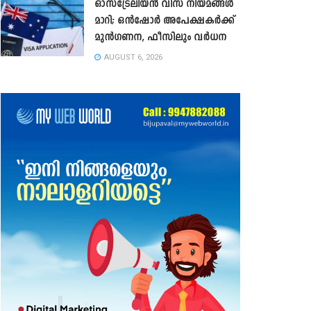
ഓസ്‌ട്രേലിയൻ വിസ നിയമങ്ങൾ
മാറി; ഒൻഷോർ അപേക്ഷകർക്ക്
മുൻഗണന, ഫീസിലും വർധന
AUGUST 6, 2026