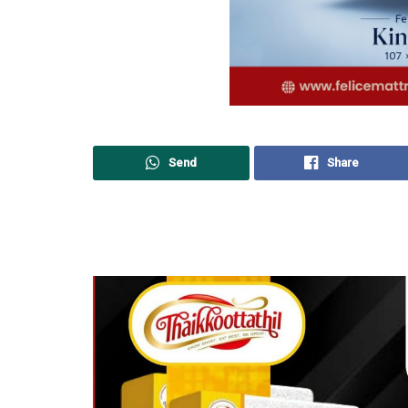
Send
Share