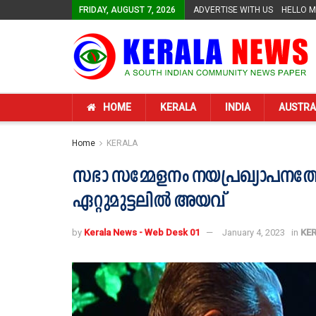
FRIDAY, AUGUST 7, 2026
ADVERTISE WITH US
HELLO 
HOME
KERALA
INDIA
AUSTRA
Home
KERALA
സഭാ സമ്മേളനം നയപ്രഖ്യാപനത്തോട
ഏറ്റുമുട്ടലില്‍ അയവ്
by
Kerala News - Web Desk 01
January 4, 2023
in
KE