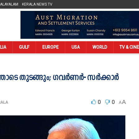
MALAYALAM
KERALA NEWS TV
LIA
GULF
EUROPE
USA
WORLD
TV & CIN
െ തുടങ്ങും; ഗവര്‍ണര്‍- സര്‍ക്കാര്‍
0
0
A
RALA
A