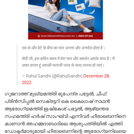
एक मां और बेटे के बीच का प्यार अनन्त और अनमोल होता है।
मोदी जी, इस कठिन समय में मेरा प्यार और समर्थन आपके साथ है। मैं
आशा करता हूं आपकी माताजी जल्द से जल्द स्वस्थ हो जाएं।
— Rahul Gandhi (@RahulGandhi)
December 28,
2022
ഗുജറാത്ത് മുഖ്യമന്ത്രി ഭൂപേന്ദ്ര പട്ടേൽ, ചീഫ്
പ്രിൻസിപ്പൽ സെക്രട്ടറി കെ കൈലാഷ് നാഥൻ
ആരോഗ്യമന്ത്രി ഋഷികേശ് പട്ടേൽ, ആഭ്യന്തര
സഹമന്ത്രി ഹർഷ് സാംഘ്വി എന്നിവർ ഹീരാബെന്നിനെ
കാണാൻ അഹമ്മദാബാദിലെ ആശുപത്രിയിൽ എത്തി.
ഡോക്ടർമാരുമായി ഹീരാബെന്നിന്റെ ആരോഗ്യനിലയെ