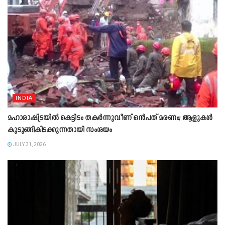
INDIA
മഹാരാഷ്ട്രയിൽ കെട്ടിടം തകർന്നുവീണ് ഒൻപത് മരണം; ആളുകൾ
കുടുങ്ങികിടക്കുന്നതായി സംശയം
JULY 31, 2026