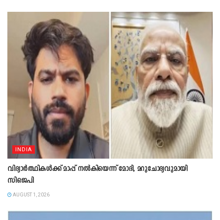
INDIA
വിദ്യാർത്ഥികൾക്ക് മാപ്പ് നൽകിയെന്ന് മോദി, മറുചോദ്യവുമായി
സിജെപി
AUGUST 1, 2026