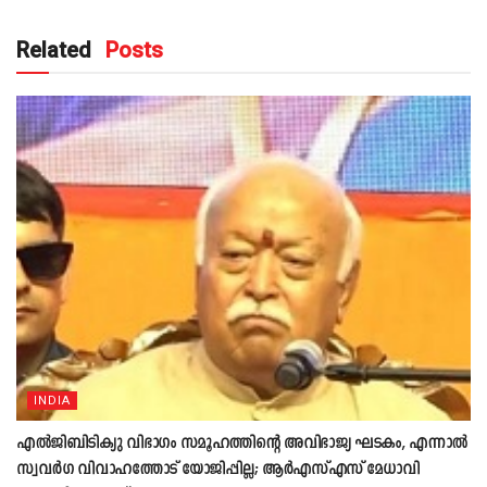
Related
Posts
INDIA
എൽജിബിടിക്യു വിഭാഗം സമൂഹത്തിന്റെ അവിഭാജ്യ ഘടകം, എന്നാൽ
സ്വവർഗ വിവാഹത്തോട് യോജിപ്പില്ല; ആർഎസ്എസ് മേധാവി