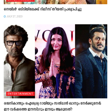
നെയ്‍മര്‍’ ഒടിടിയിലേക്ക്; റിലീസ് തീയതി പ്രഖ്യാപിച്ചു
JULY 27, 2023
ENTERTAINMENT
രജനികാന്തും ഐശ്വര്യ റായിയും സൽമാൻ ഖാനും നേർക്കുനേർ;
ഈ വർഷത്തെ ഈസ്റ്ററും ഈദും ആരുടേത്?