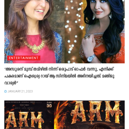
ENTERTAINMENT
‘അസുരന് മുമ്പ് തമിഴില്‍ നിന്ന് ഒരുപാട് ഓഫര്‍ വന്നു, എനിക്ക്
പകരമാണ് ഐശ്വര്യ റായ് ആ സിനിമയിൽ അഭിനയിച്ചത്; മഞ്ജു
വാര്യര്‍”
JANUARY 21, 2023