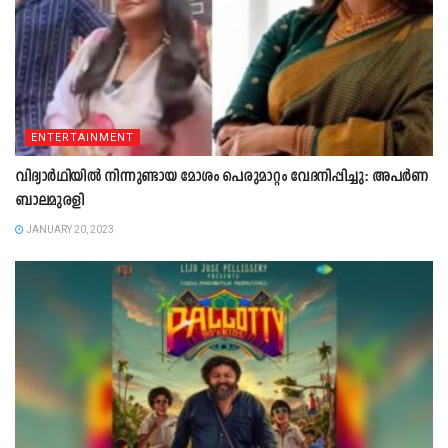
ENTERTAINMENT
വിദ്യാർഥിയിൽ നിന്നുണ്ടായ മോശം പെരുമാറ്റം വേദനിപ്പിച്ചു: അപർണ
ബാലമുരളി
JANUARY 20, 2023