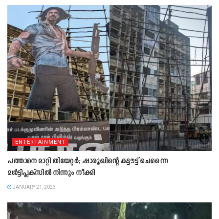
ENTERTAINMENT
പത്താനെ മാറ്റി തിയേറ്റർ; ഷാരൂഖിന്റെ കട്ടൗട്ട് ചെന്നൈ
മൾട്ടിപ്ലക്സിൽ നിന്നും നീക്കി
JANUARY 21, 2023