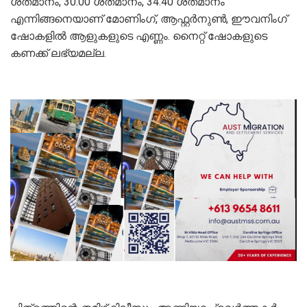
ശതമാനം, 30.00 ശതമാനം, 34.40 ശതമാനം
എന്നിങ്ങനെയാണ് മോണിംഗ്, ആഫ്റ്റർനുൺ, ഈവനിംഗ്
ഷോകളിൽ ആളുകളുടെ എണ്ണം. നൈറ്റ് ഷോകളുടെ
കണക്ക് ലഭ്യമല്ല.