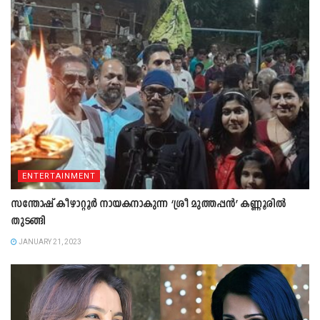
ENTERTAINMENT
സന്തോഷ് കീഴാറ്റൂർ നായകനാകുന്ന ‘ശ്രീ മുത്തപ്പൻ’ കണ്ണൂരിൽ
തുടങ്ങി
JANUARY 21, 2023