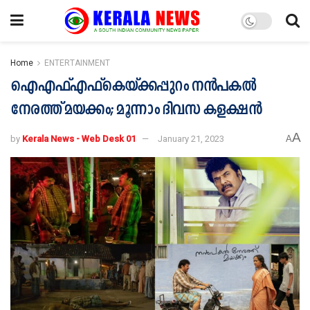
Home
ENTERTAINMENT
ഐഎഫ്എഫ്കെയ്ക്കപ്പുറം നൻപകൽ
നേരത്ത് മയക്കം; മൂന്നാം ദിവസ കളക്ഷൻ
A
by
Kerala News - Web Desk 01
January 21, 2023
A