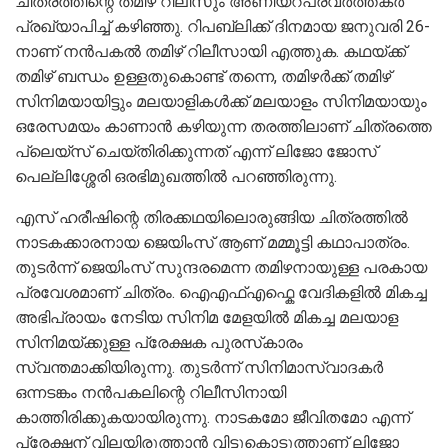
ചിത്രത്തിന്റെ തമിഴ് റിലീസും അണിയറപ്രവർത്തകർ
പ്രഖ്യാപിച്ച് കഴിഞ്ഞു. റിപബ്ലിക്ക് ദിനമായ ജനുവരി 26-
നാണ് നൻപകൽ തമിഴ് റിലീസായി എത്തുക. കഥയ്ക്ക്
തമിഴ് ബന്ധം ഉള്ളതുകൊണ്ട് തന്നെ, തമിഴർക്ക് തമിഴ്
സിനിമയായിട്ടും മലയാളികൾക്ക് മലയാളം സിനിമയായും
ഒരേസമയം കാണാൻ കഴിയുന്ന തരത്തിലാണ് ചിത്രത്തെ
പ്ലെയ്സ് ചെയ്തിരിക്കുന്നത് എന്ന് ലിജോ ജോസ്
പെല്ലിശ്ശേരി ഒരഭിമുഖത്തിൽ പറഞ്ഞിരുന്നു.
എസ് ഹരീഷിന്റെ തിരക്കഥയിലൊരുങ്ങിയ ചിത്രത്തിൽ
നാടകക്കാരനായ ജെയിംസ് ആണ് മമ്മൂട്ടി കഥാപാത്രം.
തുടർന്ന് ജെയിംസ് സുന്ദരമെന്ന തമിഴനായുള്ള പരകായ
പ്രവേശമാണ് ചിത്രം. ഐഎഫ്എഫ്കെ വേദികളിൽ മികച്ച
അഭിപ്രായം നേടിയ സിനിമ മേളയിൽ മികച്ച മലയാള
സിനിമയ്ക്കുള്ള പ്രേക്ഷക പുരസ്‌കാരം
സ്വന്തമാക്കിയിരുന്നു. തുടർന്ന് സിനിമാസ്വാദകർ
ഒന്നടങ്കം നൻപകലിന്റെ റിലീസിനായി
കാത്തിരിക്കുകയായിരുന്നു. നാടകമോ ജീവിതമോ എന്ന്
പ്രേക്ഷന് വിലയിരുത്താൻ വിട്ടുകൊടുത്താണ് ലിജോ