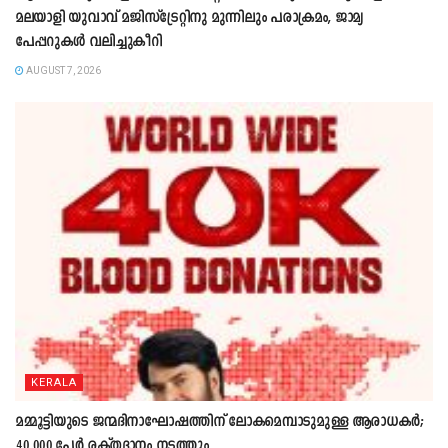
മലയാളി യുവാവ് മജിസ്ട്രേറ്റിനു മുന്നിലും പരാക്രമം, ജാമ്യ
പേപ്പറുകൾ വലിച്ചുകീറി
AUGUST 7, 2026
KERALA
മമ്മൂട്ടിയുടെ ജന്മദിനാഘോഷത്തിന് ലോകമെമ്പാടുമുള്ള ആരാധകർ;
40,000 പേർ രക്തദാനം നടത്തും