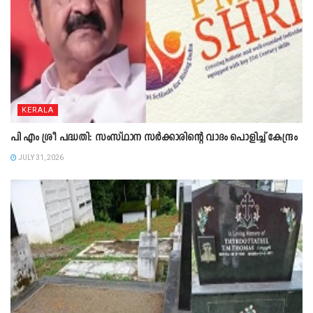
KERALA
പി എം ശ്രീ പദ്ധതി: സംസ്ഥാന സർക്കാരിന്റെ വാദം പൊളിച്ച് കേന്ദ്രം
JULY 31, 2026