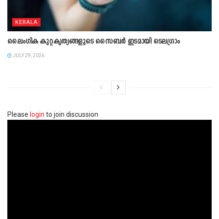
KERALA
ലൈംഗിക കുറ്റകൃത്യങ്ങളുടെ സൈബർ ഇടമായി ടെലഗ്രാം
JULY 29, 2026
Please
login
to join discussion