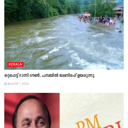
KERALA
ഒറ്റപ്പെട്ട് റാന്നി ടൗൺ, പമ്പയിൽ ജലനിരപ്പ് ഉയരുന്നു
AUGUST 1, 2026