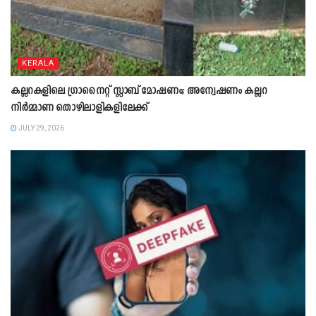
KERALA
കല്ലറകളിലെ ഗ്രാനൈറ്റ് സ്ലാബ് മോഷണം; അന്വേഷണം കല്ലറ
നിർമ്മാണ തൊഴിലാളികളിലേക്ക്
JULY 29, 2026