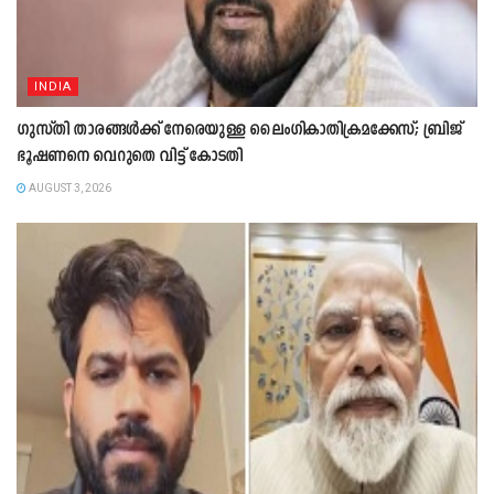
INDIA
ഗുസ്തി താരങ്ങൾക്ക് നേരെയുള്ള ലൈംഗികാതിക്രമക്കേസ്; ബ്രിജ്
ഭൂഷണനെ വെറുതെ വിട്ട് കോടതി
AUGUST 3, 2026