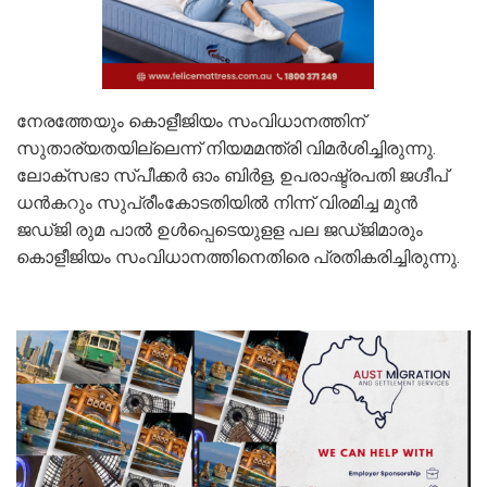
നേരത്തേയും കൊളീജിയം സംവിധാനത്തിന്
സുതാര്യതയില്ലെന്ന് നിയമമന്ത്രി വിമർശിച്ചിരുന്നു.
ലോക്സഭാ സ്പീക്കർ ഓം ബിർള, ഉപരാഷ്ട്രപതി ജ​ഗ്ദീപ്
ധൻകറും സുപ്രീംകോടതിയിൽ നിന്ന് വിരമിച്ച മുൻ
ജഡ്ജി രുമ പാൽ ഉൾപ്പെടെയുളള പല ജഡ്ജിമാരും
കൊളീജിയം സംവിധാനത്തിനെതിരെ പ്രതികരിച്ചിരുന്നു.