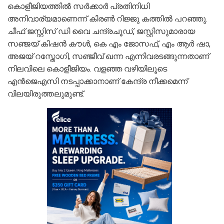
കൊളീജിയത്തിൽ സർക്കാർ പ്രതിനിധി
അനിവാര്യമാണെന്ന് കിരൺ റിജ്ജു കത്തിൽ പറഞ്ഞു.
ചീഫ് ജസ്റ്റിസ് ഡി വൈ ചന്ദ്രചൂഡ്, ജസ്റ്റിസുമാരായ
സഞ്ജയ് കിഷൻ കൗൾ, കെ എം ജോസഫ്, എം ആർ ഷാ,
അജയ് റസ്തോ​ഗി, സഞ്ജീവ് ഖന്ന എന്നിവരടങ്ങുന്നതാണ്
നിലവിലെ കൊളീജിയം. വളഞ്ഞ വഴിയിലൂടെ
എൻജെഎസി നടപ്പാക്കാനാണ് കേന്ദ്ര നീക്കമെന്ന്
വിലയിരുത്തലുമുണ്ട്.