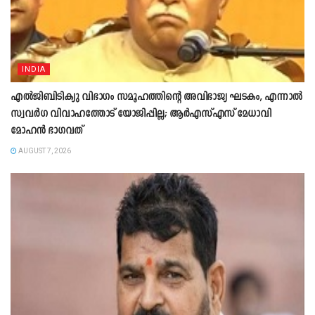
INDIA
എൽജിബിടിക്യു വിഭാഗം സമൂഹത്തിന്റെ അവിഭാജ്യ ഘടകം, എന്നാൽ
സ്വവർഗ വിവാഹത്തോട് യോജിപ്പില്ല; ആർഎസ്എസ് മേധാവി
മോഹൻ ഭാഗവത്
AUGUST 7, 2026