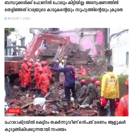
ബന്ധുക്കൾക്ക് ഫോണിൽ പോലും കിട്ടിയില്ല; അന്വേഷണത്തിൽ
തെളിഞ്ഞത് ഭാര്യയുടെ കാമുകന്‍റെയും സുഹൃത്തിന്‍റെയും ക്രൂരത
AUGUST 1, 2026
INDIA
മഹാരാഷ്ട്രയിൽ കെട്ടിടം തകർന്നുവീണ് ഒൻപത് മരണം; ആളുകൾ
കുടുങ്ങികിടക്കുന്നതായി സംശയം