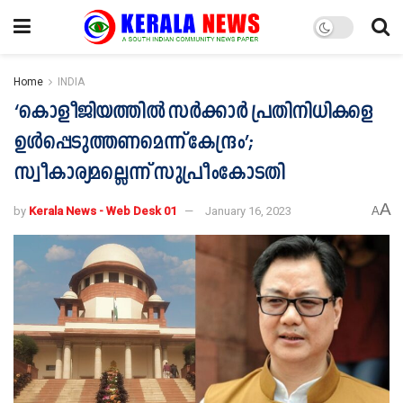
Home
INDIA
‘കൊളീജിയത്തിൽ സർക്കാർ പ്രതിനിധികളെ
ഉൾപ്പെടുത്തണമെന്ന് കേന്ദ്രം’;
സ്വീകാര്യമല്ലെന്ന് സുപ്രീംകോടതി
A
by
Kerala News - Web Desk 01
January 16, 2023
A