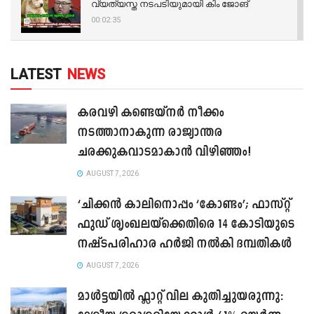
വ്യത്യസ്ത നടപടിയുമായി കിം ജോങ്
00:02:35
LATEST
NEWS
കരവഴി കണ്ടെയ്നർ നീക്കം
നടത്താനാകുന്ന രാജ്യാന്തര
ചരക്കുകവാടമാകാൻ വിഴിഞ്ഞം!
AUGUST 7, 2026
‘ചിക്കൻ കാലിനൊപ്പം ‘കോണ്ടം’; ഫാസ്റ്റ്
ഫുഡ് ശൃംഖലയ്ക്കെതിരെ 14 കോടിയുടെ
നഷ്ടപരിഹാര ഹർജി നൽകി ദമ്പതികൾ
AUGUST 7, 2026
മാൾട്ടയിൽ ഫ്ലാറ്റ് വില കുതിച്ചുയരുന്നു: