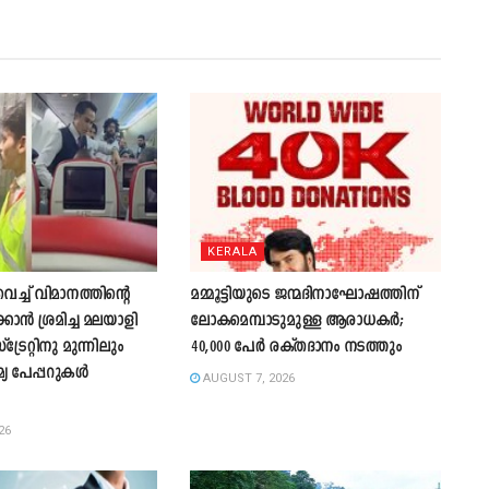
KERALA
്ച് വിമാനത്തിന്റെ
മമ്മൂട്ടിയുടെ ജന്മദിനാഘോഷത്തിന്
കാന്‍ ശ്രമിച്ച മലയാളി
ലോകമെമ്പാടുമുള്ള ആരാധകർ;
്രേറ്റിനു മുന്നിലും
40,000 പേർ രക്തദാനം നടത്തും
മ്യ പേപ്പറുകൾ
AUGUST 7, 2026
26