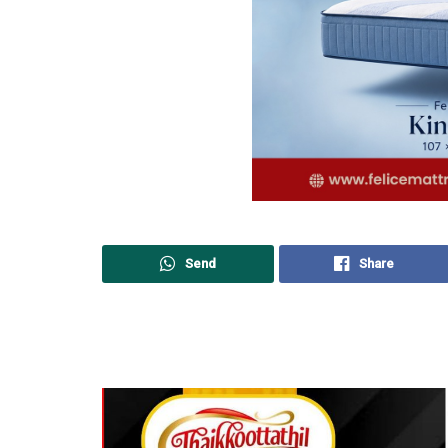
Send
Share