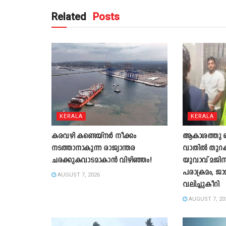
Related
Posts
KERALA
KERALA
കരവഴി കണ്ടെയ്നർ നീക്കം
ആകാശത്തു വെച
നടത്താനാകുന്ന രാജ്യാന്തര
വാതില്‍ തുറക്
ചരക്കുകവാടമാകാൻ വിഴിഞ്ഞം!
യുവാവ് മജിസ്ട
പരാക്രമം, ജാ
AUGUST 7, 2026
വലിച്ചുകീറി
AUGUST 7, 20