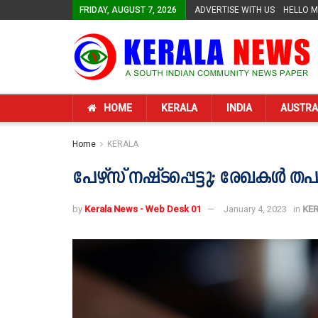
FRIDAY, AUGUST 7, 2026
ADVERTISE WITH US
HELLO 
HOME
KERALA
INDIA
AUSTRA
Home
KERALA
പേഴ്സ് നഷ്ടപ്പെട്ടു; രേഖകള്‍
by
Kerala News - Web Desk 01
January 4, 2023
in
KE