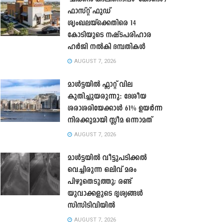
ഫാസ്റ്റ് ഫുഡ്
ശൃംഖലയ്ക്കെതിരെ 14
കോടിയുടെ നഷ്ടപരിഹാര
ഹർജി നൽകി ദമ്പതികൾ
AUGUST 7, 2026
മാൾട്ടയിൽ ഫ്ലാറ്റ് വില
കുതിച്ചുയരുന്നു: ദേശീയ
ശരാശരിയേക്കാൾ 61% ഉയർന്ന
നിരക്കുമായി സ്ലീമ ഒന്നാമത്
AUGUST 7, 2026
മാൾട്ടയിൽ വീട്ടുപടിക്കൽ
വെച്ചിരുന്ന ഒലിവ് മരം
പിഴുതെടുത്തു; രണ്ട്
യുവാക്കളുടെ ദൃശ്യങ്ങൾ
സിസിടിവിയിൽ
AUGUST 7, 2026