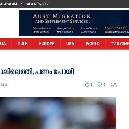
MALAYALAM
KERALA NEWS TV
LIA
GULF
EUROPE
USA
WORLD
TV & CIN
 തപാലിലെത്തി, പണം പോയി
0
0
A
RALA
A