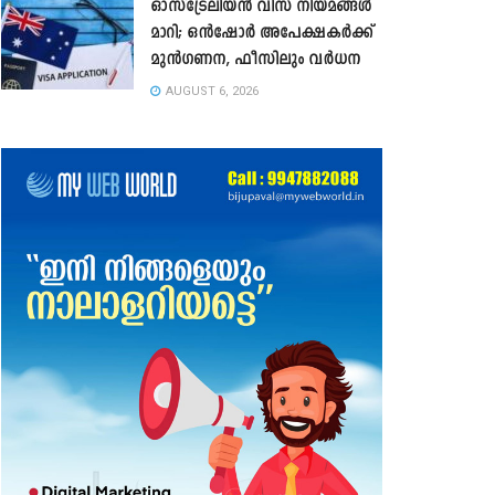
ഓസ്‌ട്രേലിയൻ വിസ നിയമങ്ങൾ
മാറി; ഒൻഷോർ അപേക്ഷകർക്ക്
മുൻഗണന, ഫീസിലും വർധന
AUGUST 6, 2026