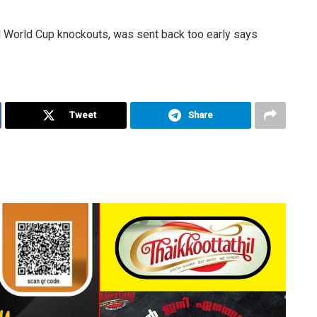
orld Cup knockouts, was sent back too early says
Tweet
Share