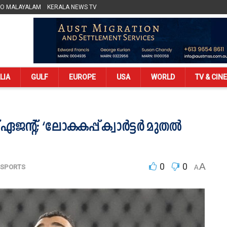
LO MALAYALAM
KERALA NEWS TV
LIA
GULF
EUROPE
USA
WORLD
TV & CIN
്റ്; ‘ലോകകപ്പ് ക്വാര്‍ട്ടര്‍ മുതല്‍
0
0
A
SPORTS
A