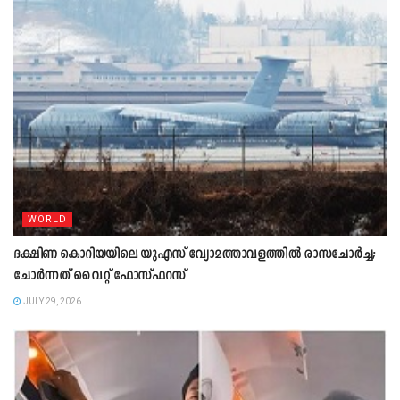
WORLD
ദക്ഷിണ കൊറിയയിലെ യുഎസ് വ്യോമത്താവളത്തിൽ രാസചോർച്ച;
ചോർന്നത് വൈറ്റ് ഫോസ്ഫറസ്
JULY 29, 2026