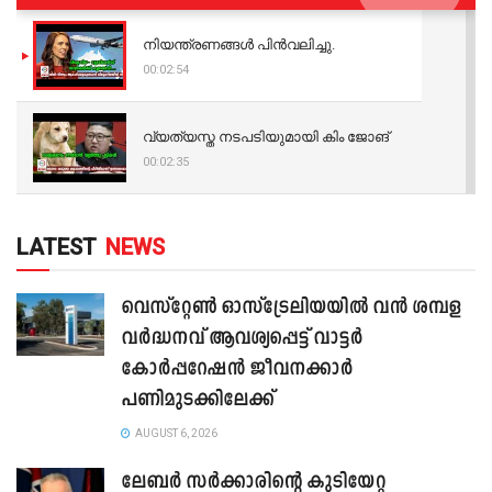
നിയന്ത്രണങ്ങള്‍ പിന്‍വലിച്ചു.
00:02:54
വ്യത്യസ്ത നടപടിയുമായി കിം ജോങ്
00:02:35
LATEST
NEWS
വെസ്റ്റേൺ ഓസ്‌ട്രേലിയയിൽ വൻ ശമ്പള
വർദ്ധനവ് ആവശ്യപ്പെട്ട് വാട്ടർ
കോർപ്പറേഷൻ ജീവനക്കാർ
പണിമുടക്കിലേക്ക്
AUGUST 6, 2026
ലേബർ സർക്കാരിന്റെ കുടിയേറ്റ