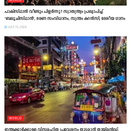
WORLD
പാകിസ്ഥാൻ വീണ്ടും പിളർന്നു? സ്വാതന്ത്ര്യം പ്രഖ്യാപിച്ച്
‘ബലൂചിസ്ഥാൻ’, ഭരണ സംവിധാനം, സ്വന്തം കറൻസി, ദേശീയ ഗാനം
JULY 15, 2026
WORLD
ഇന്ത്യക്കാർക്കുള്ള വിസരഹിത പ്രവേശനം തുടരാൻ തായ്‍ലൻഡ്;