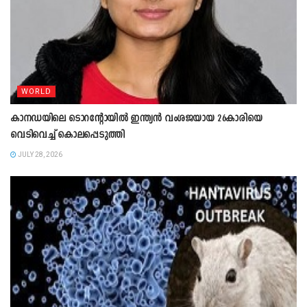
WORLD
കാനഡയിലെ ടൊറന്റോയിൽ ഇന്ത്യൻ വംശജയായ 26കാരിയെ
വെടിവെച്ച് കൊലപ്പെടുത്തി
JULY 28, 2026