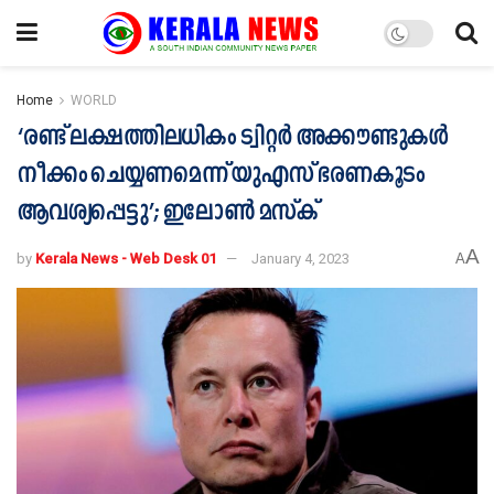
Home
WORLD
‘രണ്ട് ലക്ഷത്തിലധികം ട്വിറ്റര്‍ അക്കൗണ്ടുകള്‍
നീക്കം ചെയ്യണമെന്ന് യുഎസ് ഭരണകൂടം
ആവശ്യപ്പെട്ടു’; ഇലോണ്‍ മസ്‌ക്
A
by
Kerala News - Web Desk 01
January 4, 2023
A