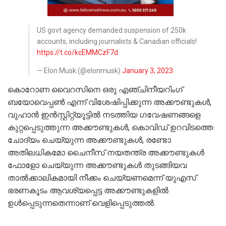
US govt agency demanded suspension of 250k
accounts, including journalists & Canadian officials!
https://t.co/kcEMMCzF7d
— Elon Musk (@elonmusk)
January 3, 2023
കൊറോണ വൈറസിനെ ഒരു എഞ്ചിനീയറിംഗ്
ബയോവെപ്പണ്‍ എന്ന് വിശേഷിപ്പിക്കുന്ന അക്കൗണ്ടുകള്‍,
വുഹാന്‍ ഇന്‍സ്റ്റിറ്റ്യൂട്ടില്‍ നടത്തിയ ഗവേഷണങ്ങളെ
കുറ്റപ്പെടുത്തുന്ന അക്കൗണ്ടുകള്‍, കൊവിഡ് ഉറവിടത്തെ
ചോദ്യം ചെയ്യുന്ന അക്കൗണ്ടുകള്‍, രണ്ടോ
അതിലധികമോ ചൈനീസ് നയതന്ത്ര അക്കൗണ്ടുകള്‍
ഫോളോ ചെയ്യുന്ന അക്കൗണ്ടുകള്‍ തുടങ്ങിയവ
താല്‍ക്കാലികമായി നീക്കം ചെയ്യണമെന്ന് യുഎസ്
ഭരണകൂടം ആവശ്യപ്പെട്ട അക്കൗണ്ടുകളില്‍
ഉള്‍പ്പെടുന്നതെന്നാണ് വെളിപ്പെടുത്തല്‍.