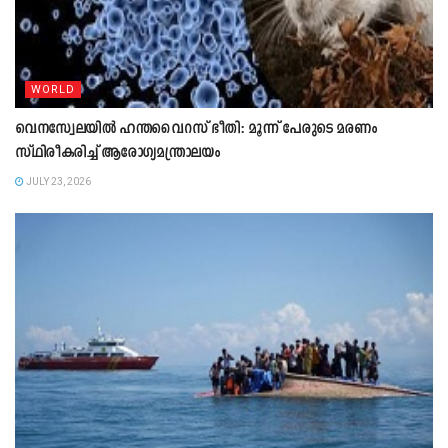
WORLD
വെനസ്വേലയിൽ ഹന്തവൈറസ് ഭീതി: മൂന്ന് പേരുടെ മരണം
സ്ഥിരീകരിച്ച് ആരോഗ്യമന്ത്രാലയം
JULY 23, 2026