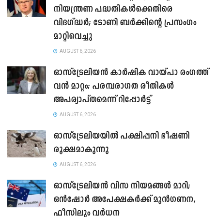
നിയന്ത്രണ പദ്ധതികൾക്കെതിരെ
വിദഗ്ദ്ധർ; ടോണി ബർക്കിന്റെ പ്രസംഗം
മാറ്റിവെച്ചു
AUGUST 6, 2026
ഓസ്‌ട്രേലിയൻ കാർഷിക വായ്പാ രംഗത്ത്
വൻ മാറ്റം; പരമ്പരാഗത രീതികൾ
അപര്യാപ്തമെന്ന് റിപ്പോർട്ട്
AUGUST 6, 2026
ഓസ്ട്രേലിയയിൽ പക്ഷിപ്പനി ഭീഷണി
രൂക്ഷമാകുന്നു
AUGUST 6, 2026
ഓസ്‌ട്രേലിയൻ വിസ നിയമങ്ങൾ മാറി;
ഒൻഷോർ അപേക്ഷകർക്ക് മുൻഗണന,
ഫീസിലും വർധന