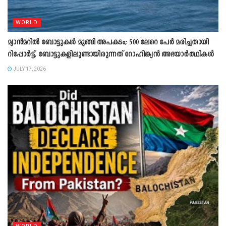
WORLD
മ്യാൻമറിൽ ബോട്ടുകള്‍ മുങ്ങി അപകടം; 500 ലേറെ പേര്‍ മരിച്ചതായി
റിപ്പോര്‍ട്ട്, ബോട്ടുകളിലുണ്ടായിരുന്നത് റോഹിങ്ക്യൻ അഭയാര്‍ത്ഥികള്‍
JULY 17, 2026