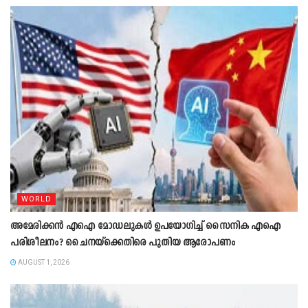
WORLD
അമേരിക്കൻ എഐ മോഡലുകൾ ഉപയോഗിച്ച് സൈനിക എഐ
പരിശീലനം? ചൈനയ്‌ക്കെതിരെ പുതിയ ആരോപണം
AUGUST 1, 2026