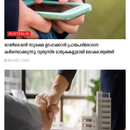
AUSTRALIA
ഓൺലൈൻ സുരക്ഷ ഉറപ്പാക്കാൻ പ്രായപരിശോധന
കർശനമാക്കുന്നു; വ്യത്യസ്ത മാതൃകകളുമായി ലോകരാജ്യങ്ങൾ
AUGUST 7, 2026