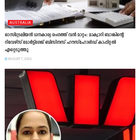
AUSTRALIA
ഓസ്ട്രേലിയൻ ധനകാര്യ രംഗത്ത് വൻ മാറ്റം: മാക്വാറി ബാങ്കിന്റെ
റിവേഴ്സ് മോർട്ട്ഗേജ് ബിസിനസ് ഹൗസ്ഹോൾഡ് കാപ്പിറ്റൽ
ഏറ്റെടുത്തു
AUGUST 7, 2026