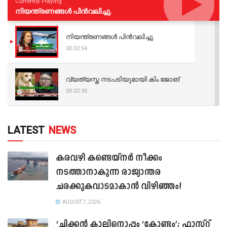
Currently Playing
നിയന്ത്രണങ്ങള്‍ പിന്‍വലിച്ചു.
നിയന്ത്രണങ്ങള്‍ പിന്‍വലിച്ചു.
00:02:54
വ്യത്യസ്ത നടപടിയുമായി കിം ജോങ്
00:02:35
LATEST
NEWS
കരവഴി കണ്ടെയ്നർ നീക്കം
നടത്താനാകുന്ന രാജ്യാന്തര
ചരക്കുകവാടമാകാൻ വിഴിഞ്ഞം!
AUGUST 7, 2026
‘ചിക്കൻ കാലിനൊപ്പം ‘കോണ്ടം’; ഫാസ്റ്റ്