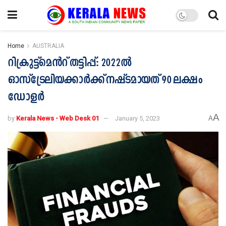
Home
AUSTRALIA
റിക്രുട്ട്മെൻറ് തട്ടിപ്പ്: 2022ൽ
ഓസ്ട്രേലിയക്കാർക്ക് നഷ്ടമായത് 90 ലക്ഷം
ഡോളർ
A
by
Kerala News - Web Desk 01
January 5, 2023
A