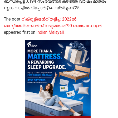
ബന്ധപ്പെട്ട 3,194 സംഭവങ്ങൾ കഴിഞ്ഞ വർഷം മാത്രം
സ്കാം വാച്ചിൽ റിപ്പോർട്ട് ചെയ്തിട്ടുണ്ട്.25 …
The post
റിക്രുട്ട്മെൻറ് തട്ടിപ്പ്: 2022ൽ
ഓസ്ട്രേലിയക്കാർക്ക് നഷ്ടമായത് 90 ലക്ഷം ഡോളർ
appeared first on
Indian Malayali
.