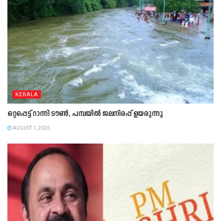
KERALA
ഒറ്റപ്പെട്ട് റാന്നി ടൗൺ, പമ്പയിൽ ജലനിരപ്പ് ഉയരുന്നു
AUGUST 1, 2026