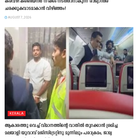
കരവഴി കണ്ടെയ്നർ നീക്കം നടത്താനാകുന്ന രാജ്യാന്തര
ചരക്കുകവാടമാകാൻ വിഴിഞ്ഞം!
AUGUST 7, 2026
KERALA
ആകാശത്തു വെച്ച് വിമാനത്തിന്റെ വാതില്‍ തുറക്കാന്‍ ശ്രമിച്ച
മലയാളി യുവാവ് മജിസ്ട്രേറ്റിനു മുന്നിലും പരാക്രമം, ജാമ്യ