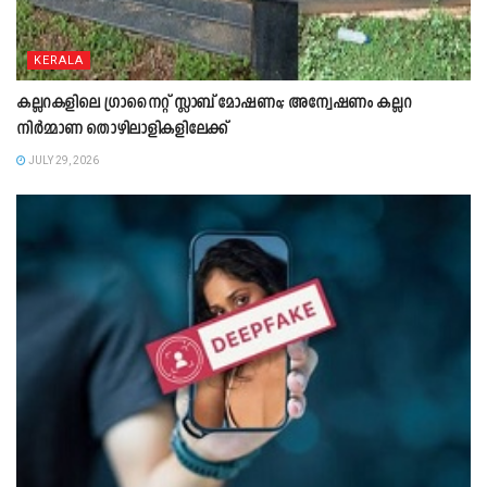
KERALA
കല്ലറകളിലെ ഗ്രാനൈറ്റ് സ്ലാബ് മോഷണം; അന്വേഷണം കല്ലറ
നിർമ്മാണ തൊഴിലാളികളിലേക്ക്
JULY 29, 2026