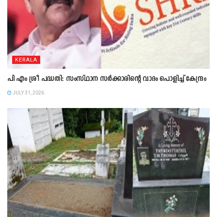
KERALA
പി എം ശ്രീ പദ്ധതി: സംസ്ഥാന സർക്കാരിന്റെ വാദം പൊളിച്ച് കേന്ദ്രം
JULY 31, 2026