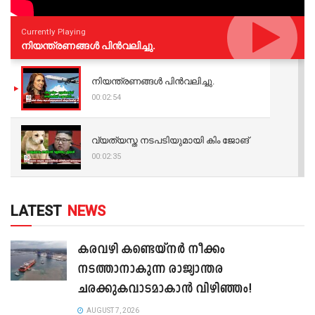
Currently Playing
നിയന്ത്രണങ്ങള്‍ പിന്‍വലിച്ചു.
നിയന്ത്രണങ്ങള്‍ പിന്‍വലിച്ചു.
00:02:54
വ്യത്യസ്ത നടപടിയുമായി കിം ജോങ്
00:02:35
LATEST
NEWS
കരവഴി കണ്ടെയ്നർ നീക്കം
നടത്താനാകുന്ന രാജ്യാന്തര
ചരക്കുകവാടമാകാൻ വിഴിഞ്ഞം!
AUGUST 7, 2026