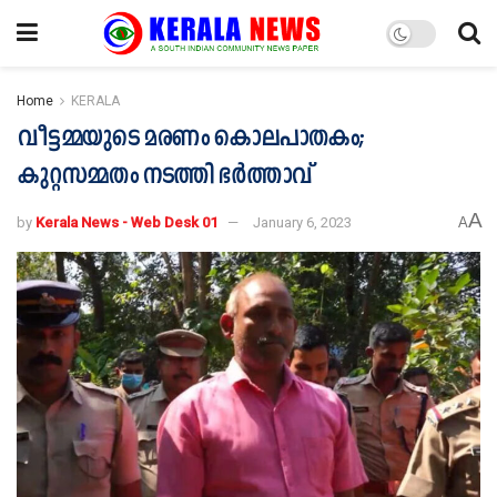
Home
KERALA
വീട്ടമ്മയുടെ മരണം കൊലപാതകം;
കുറ്റസമ്മതം നടത്തി ഭര്‍ത്താവ്
A
by
Kerala News - Web Desk 01
January 6, 2023
A