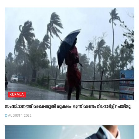
KERALA
സംസ്ഥാനത്ത് മഴക്കെടുതി രൂക്ഷം; മൂന്ന് മരണം റിപ്പോർട്ട് ചെയ്തു
AUGUST 1, 2026