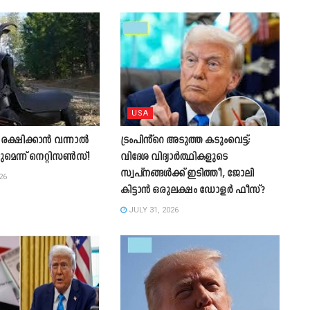
USA
രക്ഷിക്കാൻ വന്നാൽ
ട്രംപിൻ്റെ അടുത്ത കടുംവെട്ട്;
കുമെന്ന് നെറ്റിസൺസ്!
വിദേശ വിദ്യാർത്ഥികളുടെ
സ്വപ്നങ്ങൾക്ക് ഇടിത്തീ, ജോലി
26
കിട്ടാൻ ഒരുലക്ഷം ഡോളർ ഫീസ്?
JULY 31, 2026