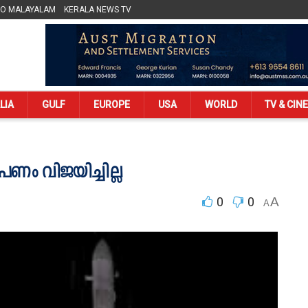
LO MALAYALAM
KERALA NEWS TV
LIA
GULF
EUROPE
USA
WORLD
TV & CIN
േപണം വിജയിച്ചില്ല
0
0
A
A