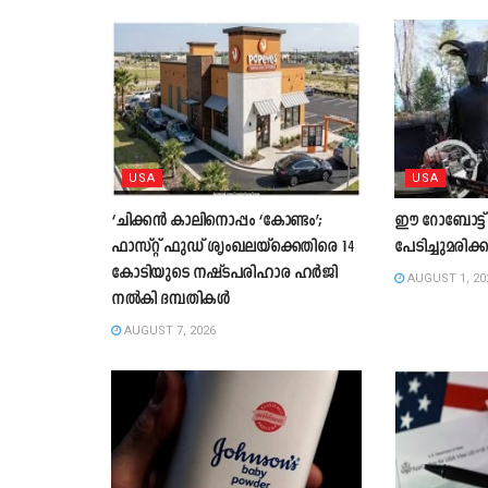
USA
USA
‘ചിക്കൻ കാലിനൊപ്പം ‘കോണ്ടം’;
ഈ റോബോട്ട് 
ഫാസ്റ്റ് ഫുഡ് ശൃംഖലയ്ക്കെതിരെ 14
പേടിച്ചുമരിക്
കോടിയുടെ നഷ്ടപരിഹാര ഹർജി
AUGUST 1, 20
നൽകി ദമ്പതികൾ
AUGUST 7, 2026