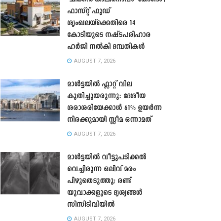
ഫാസ്റ്റ് ഫുഡ്
ശൃംഖലയ്ക്കെതിരെ 14
കോടിയുടെ നഷ്ടപരിഹാര
ഹർജി നൽകി ദമ്പതികൾ
AUGUST 7, 2026
മാൾട്ടയിൽ ഫ്ലാറ്റ് വില
കുതിച്ചുയരുന്നു: ദേശീയ
ശരാശരിയേക്കാൾ 61% ഉയർന്ന
നിരക്കുമായി സ്ലീമ ഒന്നാമത്
AUGUST 7, 2026
മാൾട്ടയിൽ വീട്ടുപടിക്കൽ
വെച്ചിരുന്ന ഒലിവ് മരം
പിഴുതെടുത്തു; രണ്ട്
യുവാക്കളുടെ ദൃശ്യങ്ങൾ
സിസിടിവിയിൽ
AUGUST 7, 2026