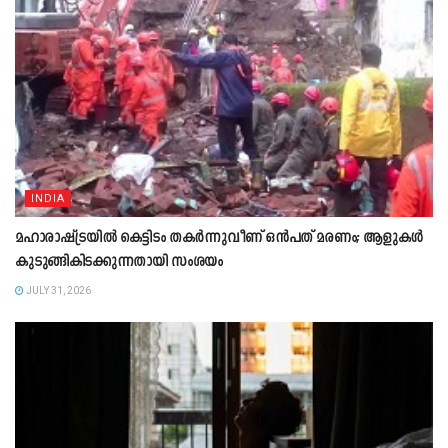
INDIA
മഹാരാഷ്ട്രയിൽ കെട്ടിടം തകർന്നുവീണ് ഒൻപത് മരണം; ആളുകൾ
കുടുങ്ങികിടക്കുന്നതായി സംശയം
JULY 31, 2026