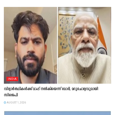
INDIA
വിദ്യാർത്ഥികൾക്ക് മാപ്പ് നൽകിയെന്ന് മോദി, മറുചോദ്യവുമായി
സിജെപി
AUGUST 1, 2026