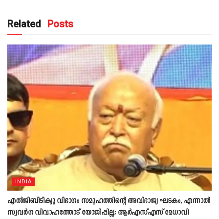
Related
Posts
INDIA
എൽജിബിടിക്യു വിഭാഗം സമൂഹത്തിന്റെ അവിഭാജ്യ ഘടകം, എന്നാൽ
സ്വവർഗ വിവാഹത്തോട് യോജിപ്പില്ല; ആർഎസ്എസ് മേധാവി