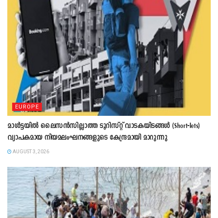
EUROPE
മാൾട്ടയിൽ ലൈസൻസില്ലാത്ത ടൂറിസ്റ്റ് വാടകയിടങ്ങൾ (Short-lets)
വ്യാപകമായ നിയമലംഘനങ്ങളുടെ കേന്ദ്രമായി മാറുന്നു
AUGUST 3, 2026