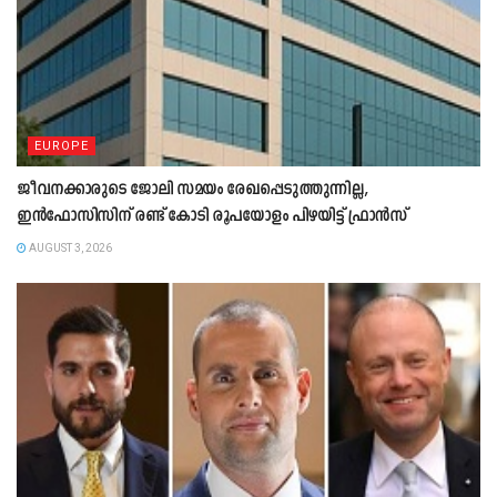
EUROPE
ജീവനക്കാരുടെ ജോലി സമയം രേഖപ്പെടുത്തുന്നില്ല,
ഇൻഫോസിസിന് രണ്ട് കോടി രൂപയോളം പിഴയിട്ട് ഫ്രാൻസ്
AUGUST 3, 2026