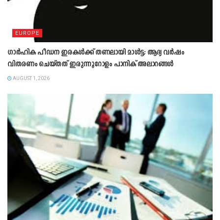
EUROPE
ഗാർഹിക പീഡന ഇരകൾക്ക് തണലായി മാൾട്ട; ആദ്യ വർഷം
വിതരണം ചെയ്തത് ഇരുന്നൂറോളം പാനിക് അലാറങ്ങൾ
AUGUST 1, 2026