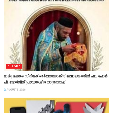
EUROPE
മാൾട്ട മലങ്കര സിറിയക് ഓർത്തഡോക്സ് ദേവാലയത്തിൽ ഫാ. പോൾ
പി. ജോർജിന് പ്രൗഢഗംഭീര യാത്രയയപ്പ്
AUGUST 3, 2026