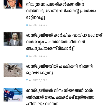
നിയന്ത്രണ പദ്ധതികൾക്കെതിരെ
വിദഗ്ദ്ധർ; ടോണി ബർക്കിന്റെ പ്രസംഗം
മാറ്റിവെച്ചു
AUGUST 6, 2026
ഓസ്‌ട്രേലിയൻ കാർഷിക വായ്പാ രംഗത്ത്
വൻ മാറ്റം; പരമ്പരാഗത രീതികൾ
അപര്യാപ്തമെന്ന് റിപ്പോർട്ട്
AUGUST 6, 2026
ഓസ്ട്രേലിയയിൽ പക്ഷിപ്പനി ഭീഷണി
രൂക്ഷമാകുന്നു
AUGUST 6, 2026
ഓസ്‌ട്രേലിയൻ വിസ നിയമങ്ങൾ മാറി;
ഒൻഷോർ അപേക്ഷകർക്ക് മുൻഗണന,
ഫീസിലും വർധന