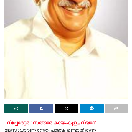
റിപ്പോർട്ടർ : സത്താർ കായംകുളം, റിയാദ്
അസാധാരണ നേതൃപാടവം ഉണ്ടായിരുന്ന