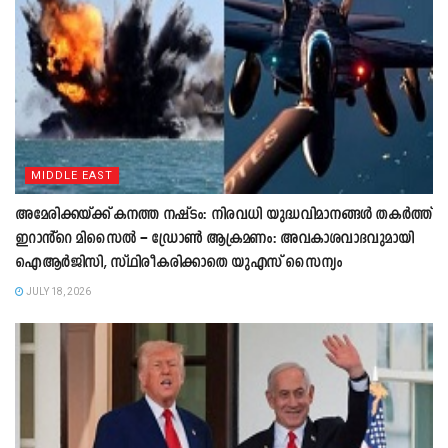
MIDDLE EAST
അമേരിക്കയ്ക്ക് കനത്ത നഷ്ടം: നിരവധി യുദ്ധവിമാനങ്ങൾ തകർത്ത്
ഇറാൻ്റെ മിസൈൽ – ഡ്രോൺ ആക്രമണം: അവകാശവാദവുമായി
ഐആർജിസി, സ്ഥിരീകരിക്കാതെ യുഎസ് സൈന്യം
JULY 18, 2026