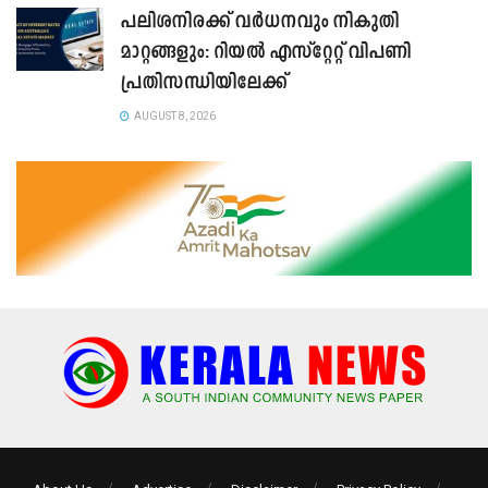
പലിശനിരക്ക് വർധനവും നികുതി
മാറ്റങ്ങളും: റിയൽ എസ്റ്റേറ്റ് വിപണി
പ്രതിസന്ധിയിലേക്ക്
AUGUST 8, 2026