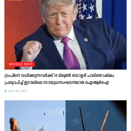
MIDDLE EAST
ട്രംപിനെ വധിക്കുന്നവർക്ക് 10 മില്യൺ ഡോളർ പാരിതോഷികം
പ്രഖ്യാപിച്ച് ഇറാഖിലെ സായുധസംഘടനയായ ഐആർഐ
JULY 18, 2026