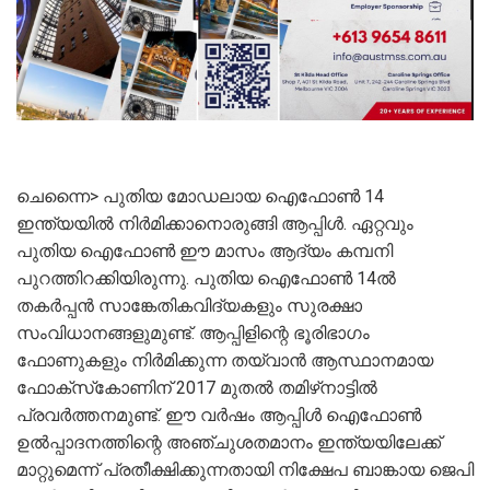
ചെന്നൈ> പുതിയ മോഡലായ ഐഫോൺ 14
ഇന്ത്യയിൽ നിർമിക്കാനൊരുങ്ങി ആപ്പിൾ. ഏറ്റവും
പുതിയ ഐഫോൺ ഈ മാസം ആദ്യം കമ്പനി
പുറത്തിറക്കിയിരുന്നു. പുതിയ ഐഫോൺ 14ൽ
തകർപ്പൻ സാങ്കേതികവിദ്യകളും സുരക്ഷാ
സംവിധാനങ്ങളുമുണ്ട്‌. ആപ്പിളിന്റെ ഭൂരിഭാഗം
ഫോണുകളും നിർമിക്കുന്ന തയ്‌വാൻ ആസ്ഥാനമായ
ഫോക്‌സ്‌കോണിന് 2017 മുതൽ തമിഴ്‌നാട്ടിൽ
പ്രവർത്തനമുണ്ട്. ഈ വർഷം ആപ്പിൾ ഐഫോൺ
ഉൽപ്പാദനത്തിന്റെ അഞ്ചുശതമാനം ഇന്ത്യയിലേക്ക്
മാറ്റുമെന്ന് പ്രതീക്ഷിക്കുന്നതായി നിക്ഷേപ ബാങ്കായ ജെപി