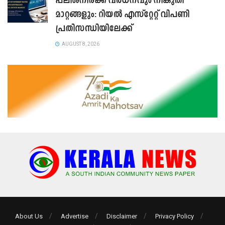
പലിശനിരക്ക് വർധനവും നികുതി
മാറ്റങ്ങളും: റിയൽ എസ്റ്റേറ്റ് വിപണി
പ്രതിസന്ധിയിലേക്ക്
AUGUST 8, 2026
About Us
Advertise
Disclaimer
Privacy Policy