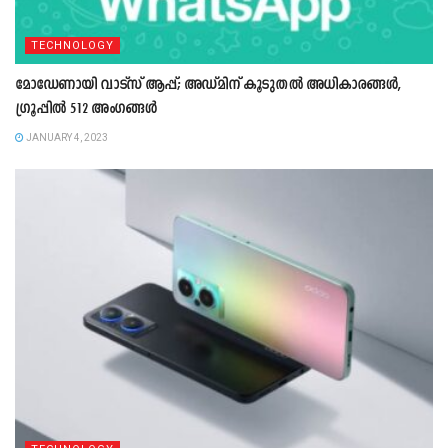
TECHNOLOGY
മോഡേണായി വാട്‌സ് ആപ്പ്; അഡ്‌മിന് കൂടുതൽ അധികാരങ്ങൾ, ​
ഗ്രൂപ്പിൽ 512 അം​ഗങ്ങൾ
JANUARY 4, 2023