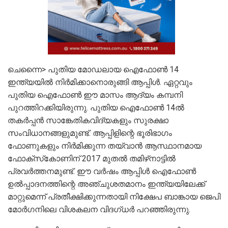
ചെന്നൈ> പുതിയ മോഡലായ ഐഫോൺ 14
ഇന്ത്യയിൽ നിർമിക്കാനൊരുങ്ങി ആപ്പിൾ. ഏറ്റവും
പുതിയ ഐഫോൺ ഈ മാസം ആദ്യം കമ്പനി
പുറത്തിറക്കിയിരുന്നു. പുതിയ ഐഫോൺ 14ൽ
തകർപ്പൻ സാങ്കേതികവിദ്യകളും സുരക്ഷാ
സംവിധാനങ്ങളുമുണ്ട്‌. ആപ്പിളിന്റെ ഭൂരിഭാഗം
ഫോണുകളും നിർമിക്കുന്ന തയ്‌വാൻ ആസ്ഥാനമായ
ഫോക്‌സ്‌കോണിന് 2017 മുതൽ തമിഴ്‌നാട്ടിൽ
പ്രവർത്തനമുണ്ട്. ഈ വർഷം ആപ്പിൾ ഐഫോൺ
ഉൽപ്പാദനത്തിന്റെ അഞ്ചുശതമാനം ഇന്ത്യയിലേക്ക്
മാറ്റുമെന്ന് പ്രതീക്ഷിക്കുന്നതായി നിക്ഷേപ ബാങ്കായ ജെപി
മോർഗനിലെ വിശകലന വിദഗ്ധ‌ർ പറഞ്ഞിരുന്നു.