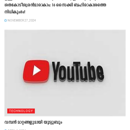
ശതകോടീശ്വരന്‍മാരാകാം; 16 സൈക്കി ബഹിരാകാശത്തെ
നിധികുംഭം!
NOVEMBER 27, 2024
TECHNOLOGY
വമ്പന്‍ മാറ്റങ്ങളുമായി യൂട്യൂബും