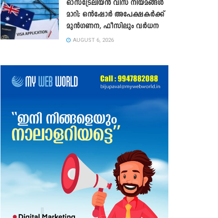
ഓസ്‌ട്രേലിയൻ വിസ നിയമങ്ങൾ
മാറി; ഒൻഷോർ അപേക്ഷകർക്ക്
മുൻഗണന, ഫീസിലും വർധന
AUGUST 6, 2026