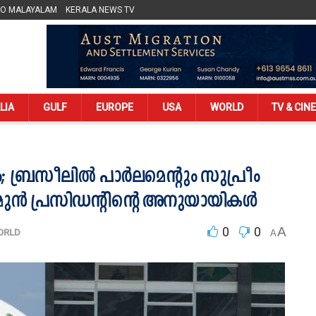
LO MALAYALAM
KERALA NEWS TV
LIA
GULF
EUROPE
USA
WORLD
TV & CIN
; ബ്രസീലില്‍ പാര്‍ലമെന്റും സുപ്രീം
മുന്‍ പ്രസിഡന്റിന്റെ അനുയായികള്‍
0
0
A
ORLD
A