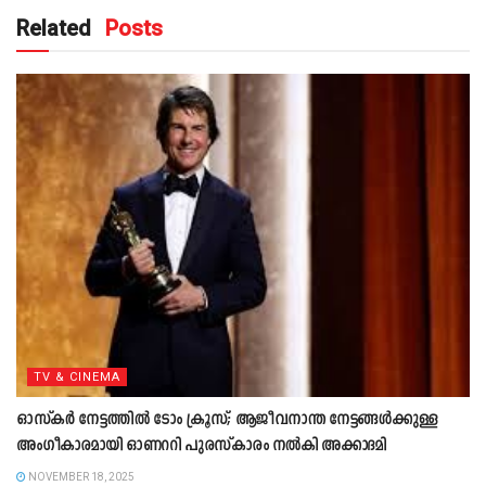
Related
Posts
TV & CINEMA
ഓസ്കർ നേട്ടത്തിൽ ടോം ക്രൂസ്; ആജീവനാന്ത നേട്ടങ്ങൾക്കുള്ള
അംഗീകാരമായി ഓണററി പുരസ്കാരം നൽകി അക്കാദമി
NOVEMBER 18, 2025