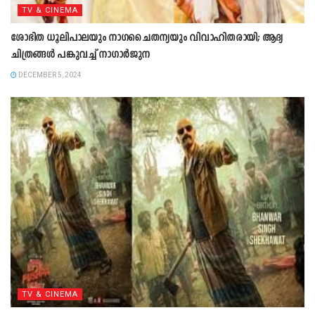
TV & CINEMA
ശോഭിത ധൂലിപാലയും നാഗചൈതന്യയും വിവാഹിതരായി; ആദ്യ
ചിത്രങ്ങള്‍ പങ്കുവച്ച് നാഗാര്‍ജുന
DECEMBER 5, 2024
TV & CINEMA