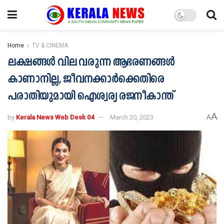
Home
TV & CINEMA
ലക്ഷങ്ങൾ വില വരുന്ന ആഭരണങ്ങൾ
കാണാനില്ല, ജീവനക്കാർക്കെതിരെ
പരാതിയുമായി ഐശ്വര്യ രജനീകാന്ത്
A
by
Kerala News Web Desk 04
March 20, 2023
A