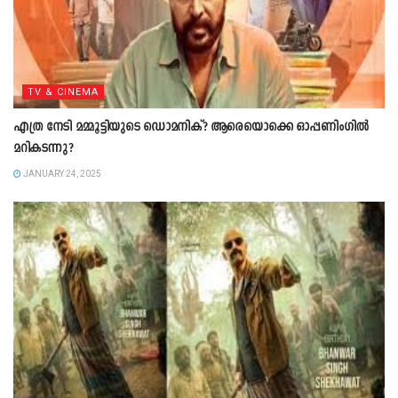
TV & CINEMA
എത്ര നേടി മമ്മൂട്ടിയുടെ ഡൊമനിക്? ആരെയൊക്കെ ഓപ്പണിംഗില്‍
മറികടന്നു?
JANUARY 24, 2025