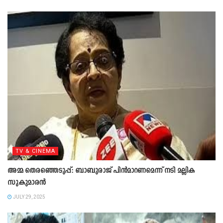
TV & CINEMA
അമ്മ തെരഞ്ഞെടുപ്പ്: ബാബുരാജ് പിൻമാറണമെന്ന് നടി മല്ലിക
സുകുമാരൻ
JULY 29, 2025