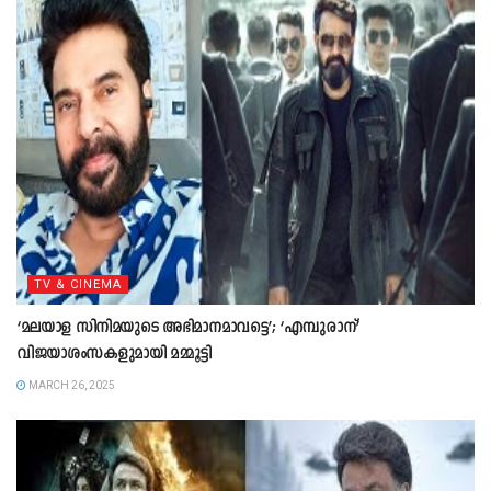
TV & CINEMA
‘മലയാള സിനിമയുടെ അഭിമാനമാവട്ടെ’; ‘എമ്പുരാന്’
വിജയാശംസകളുമായി മമ്മൂട്ടി
MARCH 26, 2025