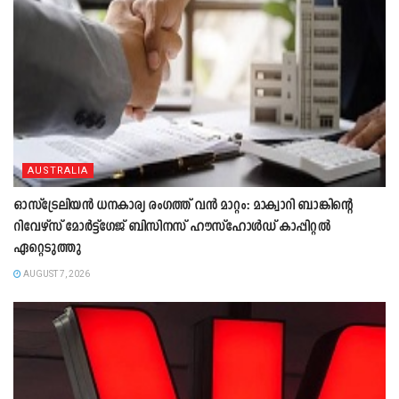
AUSTRALIA
ഓസ്ട്രേലിയൻ ധനകാര്യ രംഗത്ത് വൻ മാറ്റം: മാക്വാറി ബാങ്കിന്റെ
റിവേഴ്സ് മോർട്ട്ഗേജ് ബിസിനസ് ഹൗസ്ഹോൾഡ് കാപ്പിറ്റൽ
ഏറ്റെടുത്തു
AUGUST 7, 2026