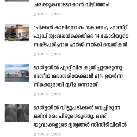
ചരക്കുകവാടമാകാൻ വിഴിഞ്ഞം!
AUGUST 7, 2026
‘ചിക്കൻ കാലിനൊപ്പം ‘കോണ്ടം’; ഫാസ്റ്റ്
ഫുഡ് ശൃംഖലയ്ക്കെതിരെ 14 കോടിയുടെ
നഷ്ടപരിഹാര ഹർജി നൽകി ദമ്പതികൾ
AUGUST 7, 2026
മാൾട്ടയിൽ ഫ്ലാറ്റ് വില കുതിച്ചുയരുന്നു:
ദേശീയ ശരാശരിയേക്കാൾ 61% ഉയർന്ന
നിരക്കുമായി സ്ലീമ ഒന്നാമത്
AUGUST 7, 2026
മാൾട്ടയിൽ വീട്ടുപടിക്കൽ വെച്ചിരുന്ന
ഒലിവ് മരം പിഴുതെടുത്തു; രണ്ട്
യുവാക്കളുടെ ദൃശ്യങ്ങൾ സിസിടിവിയിൽ
AUGUST 7, 2026