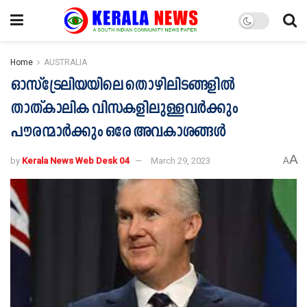
Home
AUSTRALIA
ഓസ്‌ട്രേലിയയിലെ തൊഴിലിടങ്ങളിൽ
താത്കാലിക വിസകളിലുള്ളവർക്കും
പൗരന്മാർക്കും ഒരേ അവകാശങ്ങൾ
A
by
Kerala News Web Desk 04
March 29, 2023
A