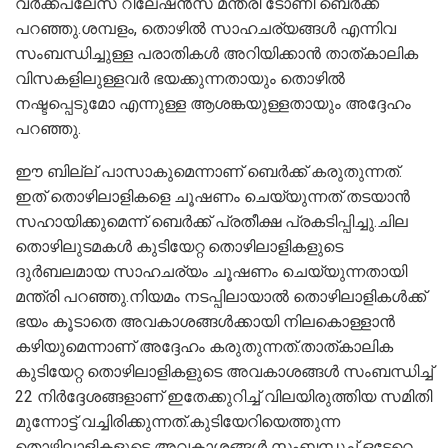
വർക്ക്‌പ്ലേസ് റിലേഷൻസ് മന്ത്രി ടോണി ബെർക്ക്
പറഞ്ഞു.ശമ്പളം, തൊഴിൽ സാഹചര്യങ്ങൾ എന്നിവ
സംബന്ധിച്ചുള്ള പരാതികൾ അറിയിക്കാൻ താത്കാലിക
വിസകളിലുള്ളവർ ഭയക്കുന്നതായും തൊഴിൽ
നഷ്ടപ്പെടുമോ എന്നുള്ള ആശങ്കയുള്ളതായും അദ്ദേഹം
പറഞ്ഞു.
ഈ ബില്ല് പാസാകുമെന്നാണ് ബെർക്ക് കരുതുന്നത്.
ഇത് തൊഴിലാളികളെ ചൂഷണം ചെയ്യുന്നത് തടയാൻ
സഹായിക്കുമെന്ന് ബെർക്ക് പ്രതീക്ഷ പ്രകടിപ്പിച്ചു.ചില
തൊഴിലുടമകൾ കുടിയേറ്റ തൊഴിലാളികളുടെ
ദുർബലമായ സാഹചര്യം ചൂഷണം ചെയ്യുന്നതായി
മന്ത്രി പറഞ്ഞു.നിയമം നടപ്പിലായാൽ തൊഴിലാളികൾക്ക്
ഭയം കൂടാതെ അവകാശങ്ങൾക്കായി നിലകൊള്ളാൻ
കഴിയുമെന്നാണ് അദ്ദേഹം കരുതുന്നത്.താത്കാലിക
കുടിയേറ്റ തൊഴിലാളികളുടെ അവകാശങ്ങൾ സംബന്ധിച്ച്
22 നിർദ്ദേശങ്ങളാണ് ഇതേക്കുറിച്ച് വിലയിരുത്തിയ സമിതി
മുന്നോട്ട് വച്ചിരിക്കുന്നത്.കുടിയേറിയെത്തുന്ന
തൊഴിലാളികളുടെ അവകാശങ്ങൾ സംബന്ധച്ച് ഒട്ടേറെ