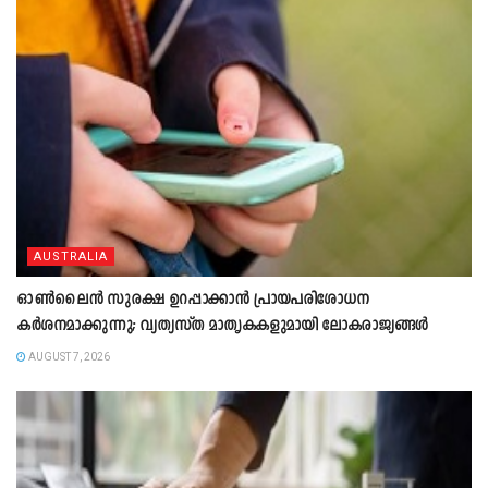
AUSTRALIA
ഓൺലൈൻ സുരക്ഷ ഉറപ്പാക്കാൻ പ്രായപരിശോധന
കർശനമാക്കുന്നു; വ്യത്യസ്ത മാതൃകകളുമായി ലോകരാജ്യങ്ങൾ
AUGUST 7, 2026