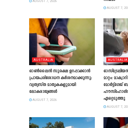
AUGUST 7, 2026
AUGUST 7, 20
AUSTRALIA
AUSTRALIA
ഓൺലൈൻ സുരക്ഷ ഉറപ്പാക്കാൻ
ഓസ്ട്രേലിയൻ
പ്രായപരിശോധന കർശനമാക്കുന്നു;
മാറ്റം: മാക്വാ
വ്യത്യസ്ത മാതൃകകളുമായി
മോർട്ട്ഗേജ് 
ലോകരാജ്യങ്ങൾ
ഹൗസ്ഹോൾഡ് 
ഏറ്റെടുത്തു
AUGUST 7, 2026
AUGUST 7, 20