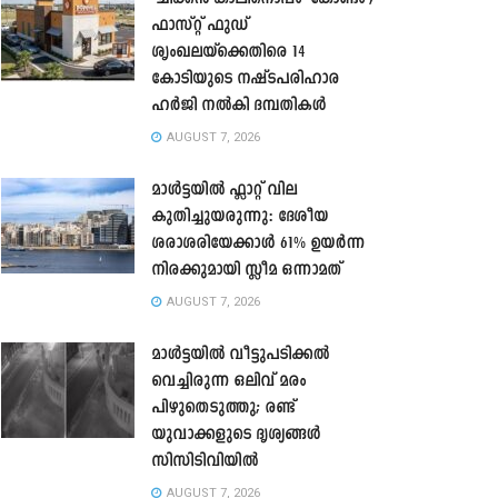
ഫാസ്റ്റ് ഫുഡ്
ശൃംഖലയ്ക്കെതിരെ 14
കോടിയുടെ നഷ്ടപരിഹാര
ഹർജി നൽകി ദമ്പതികൾ
AUGUST 7, 2026
മാൾട്ടയിൽ ഫ്ലാറ്റ് വില
കുതിച്ചുയരുന്നു: ദേശീയ
ശരാശരിയേക്കാൾ 61% ഉയർന്ന
നിരക്കുമായി സ്ലീമ ഒന്നാമത്
AUGUST 7, 2026
മാൾട്ടയിൽ വീട്ടുപടിക്കൽ
വെച്ചിരുന്ന ഒലിവ് മരം
പിഴുതെടുത്തു; രണ്ട്
യുവാക്കളുടെ ദൃശ്യങ്ങൾ
സിസിടിവിയിൽ
AUGUST 7, 2026