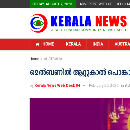
FRIDAY, AUGUST 7, 2026
ADVERTISE WITH US
HELLO 
HOME
KERALA
INDIA
AUSTRA
Home
AUSTRALIA
മെൽബണിൽ ആറ്റുകാൽ പൊങ്കാല മ
by
Kerala News Web Desk 04
February 25, 2025
in
AU