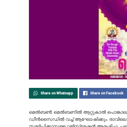
Share on Whatsapp
Share on Facebook
മെൽബൺ: മെൽബണിൽ ആറ്റുകാൽ പൊങ്കാല മഹോത്സ
ഡീൻസൈഡിൽ വച്ച് ആഘോഷിക്കും. രാവിലെ 10
സമർപ്പിക്കാനുള്ള റജിസ്ട്രേഷൻ ആരംഭിച്ചു. പങ്ക