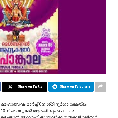
Share on Twitter
Share on Telegram
വം മാർച്ച് 8ന് ശ്രീ ദുര്‍ഗാ ക്ഷേത്രം,
ന് ചടങ്ങുകൾ ആരംഭിക്കും.പൊങ്കാല
െടുക്കാൻ ആഗ്രഹിക്കുന്നവർക്ക് മുൻകൂട്ടി റജിസ്റ്റർ