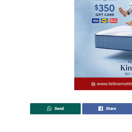
Send
Share