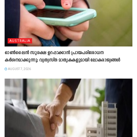
AUSTRALIA
ഓൺലൈൻ സുരക്ഷ ഉറപ്പാക്കാൻ പ്രായപരിശോധന
കർശനമാക്കുന്നു; വ്യത്യസ്ത മാതൃകകളുമായി ലോകരാജ്യങ്ങൾ
AUGUST 7, 2026