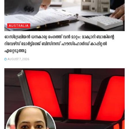
AUSTRALIA
ഓസ്ട്രേലിയൻ ധനകാര്യ രംഗത്ത് വൻ മാറ്റം: മാക്വാറി ബാങ്കിന്റെ
റിവേഴ്സ് മോർട്ട്ഗേജ് ബിസിനസ് ഹൗസ്ഹോൾഡ് കാപ്പിറ്റൽ
ഏറ്റെടുത്തു
AUGUST 7, 2026