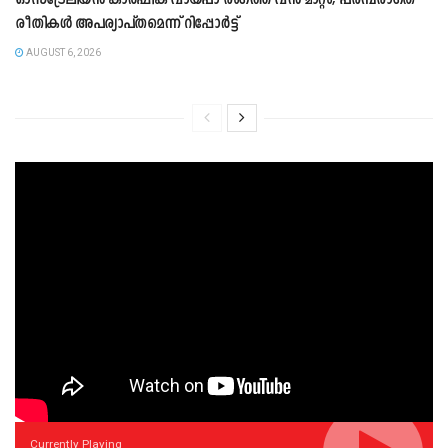
ഓസ്‌ട്രേലിയൻ കാർഷിക വായ്പാ രംഗത്ത് വൻ മാറ്റം; പരമ്പരാഗത
രീതികൾ അപര്യാപ്തമെന്ന് റിപ്പോർട്ട്
AUGUST 6, 2026
Currently Playing