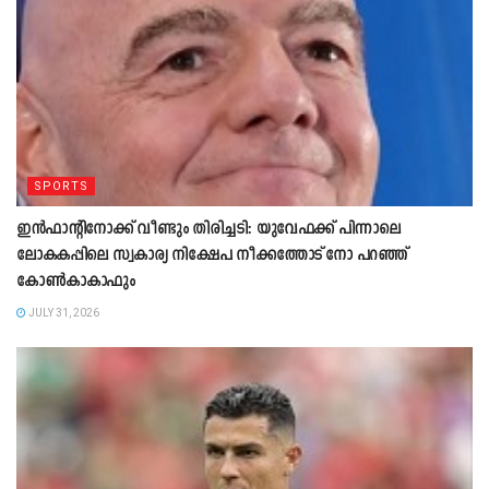
SPORTS
ഇന്‍ഫാന്‍റിനോക്ക് വീണ്ടും തിരിച്ചടി: യുവേഫക്ക് പിന്നാലെ
ലോകകപ്പിലെ സ്വകാര്യ നിക്ഷേപ നീക്കത്തോട് നോ പറഞ്ഞ്
കോൺകാകാഫും
JULY 31, 2026