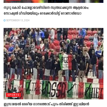
നൂറു കോടി ഫോളോവേഴ്സിനെ സ്വന്തമാക്കുന്ന ആദ്യതാരം;
സോഷ്യൽ മീഡിയയിലും റെക്കോര്‍ഡിട്ട് റൊണാള്‍ഡോ
SEPTEMBER 13, 2024
SPORTS
ഇസ്രായേല്‍ ദേശീയ ഗാനത്തോട് പുറം തിരിഞ്ഞ് ഇറ്റാലിയന്‍