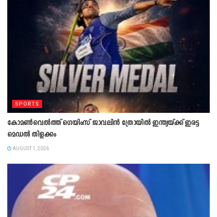
SPORTS
കോമൺവെൽത്ത് ഗെയിംസ് ജാവലിൻ ത്രോയിൽ ഇന്ത്യയ്ക്ക് ഇരട്ട
മെഡൽ തിളക്കം
AUGUST 1, 2026