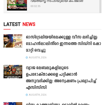
വ്യത്യസ്ത നടപടിയുമായി കിം ജോങ്
00:02:35
LATEST
NEWS
ഓസ്‌ട്രേലിയയിലേക്കുള്ള വീസ ലഭിച്ചില്ല;
മോഹൻലാലിൻ്റെ ഇന്നത്തെ സിഡ്നി ഷോ
മാറ്റി വെച്ചു
AUGUST 8, 2026
വ്യാജ ലേബലുകളിലൂടെ
ഉപഭോക്താക്കളെ പറ്റിക്കാൻ
അനുവദിക്കില്ല: അന്വേഷണം പ്രഖ്യാപിച്ച്
എസിസിസി
AUGUST 8, 2026