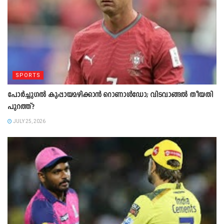
SPORTS
പോർച്ചുഗൽ കുപ്പായമഴിക്കാൻ റൊണാൾഡോ; വിടവാങ്ങൽ തീയതി
പുറത്ത്?
JULY 25, 2026