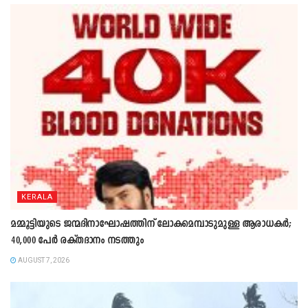
KERALA
മമ്മൂട്ടിയുടെ ജന്മദിനാഘോഷത്തിന് ലോകമെമ്പാടുമുള്ള ആരാധകർ;
40,000 പേർ രക്തദാനം നടത്തും
AUGUST 7, 2026