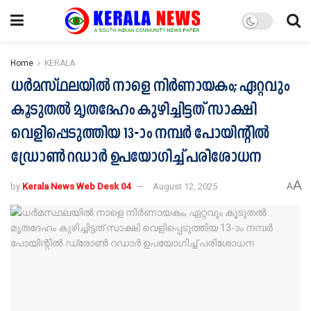
Home
KERALA
ധർമസ്ഥലയില്‍ നാളെ നിര്‍ണായകം; ഏറ്റവും
കൂടുതൽ മൃതദേഹം കുഴിച്ചിട്ടത് സാക്ഷി
വെളിപ്പെടുത്തിയ 13-ാം നമ്പർ പോയിന്റിൽ
ഡ്രോൺ റഡാർ ഉപയോഗിച്ച് പരിശോധന
A
by
Kerala News Web Desk 04
August 12, 2025
A