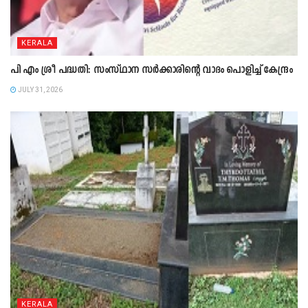
KERALA
പി എം ശ്രീ പദ്ധതി: സംസ്ഥാന സർക്കാരിന്റെ വാദം പൊളിച്ച് കേന്ദ്രം
JULY 31, 2026
KERALA