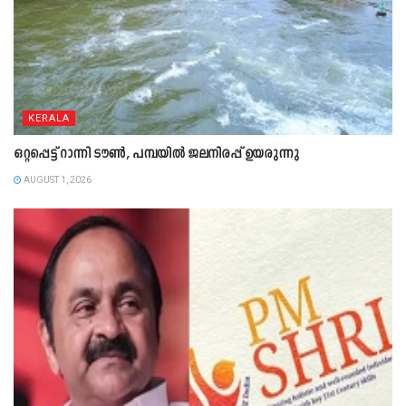
KERALA
ഒറ്റപ്പെട്ട് റാന്നി ടൗൺ, പമ്പയിൽ ജലനിരപ്പ് ഉയരുന്നു
AUGUST 1, 2026