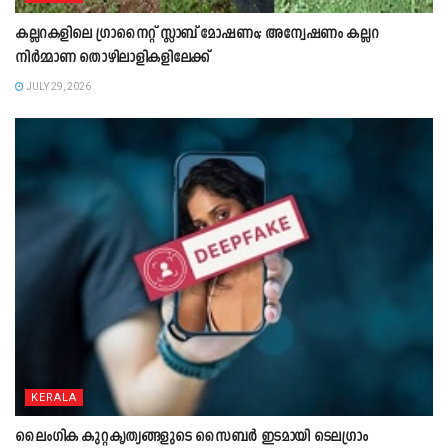
കല്ലറകളിലെ ഗ്രാനൈറ്റ് സ്ലാബ് മോഷണം; അന്വേഷണം കല്ലറ
നിർമ്മാണ തൊഴിലാളികളിലേക്ക്
JULY 29, 2026
KERALA
ലൈംഗിക കുറ്റകൃത്യങ്ങളുടെ സൈബർ ഇടമായി ടെലഗ്രാം