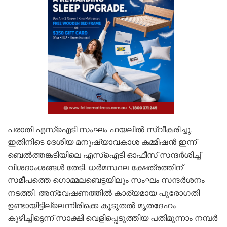
പരാതി എസ്ഐടി സംഘം ഫയലിൽ സ്വീകരിച്ചു.
ഇതിനിടെ ദേശീയ മനുഷ്യാവകാശ കമ്മീഷൻ ഇന്ന്
ബെൽത്തങ്കടിയിലെ എസ്ഐടി ഓഫീസ് സന്ദ‍ർശിച്ച്
വിശദാംശങ്ങൾ തേടി. ധ‌‍ർമസ്ഥല ക്ഷേത്രത്തിന്
സമീപത്തെ ഗൊമ്മലബെട്ടയിലും സംഘം സന്ദ‍ർശനം
നടത്തി. അന്വേഷണത്തിൽ കാര്യമായ പുരോഗതി
ഉണ്ടായിട്ടില്ലെന്നിരിക്കെ കൂടുതൽ മൃതദേഹം
കുഴിച്ചിട്ടെന്ന് സാക്ഷി വെളിപ്പെടുത്തിയ പതിമൂന്നാം നമ്പർ