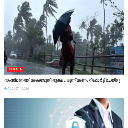
KERALA
സംസ്ഥാനത്ത് മഴക്കെടുതി രൂക്ഷം; മൂന്ന് മരണം റിപ്പോർട്ട് ചെയ്തു
AUGUST 1, 2026