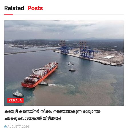
Related
Posts
KERALA
കരവഴി കണ്ടെയ്നർ നീക്കം നടത്താനാകുന്ന രാജ്യാന്തര
ചരക്കുകവാടമാകാൻ വിഴിഞ്ഞം!
AUGUST 7, 2026