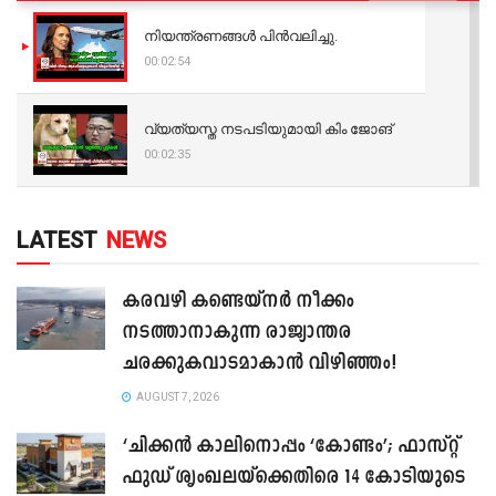
നിയന്ത്രണങ്ങള്‍ പിന്‍വലിച്ചു.
00:02:54
വ്യത്യസ്ത നടപടിയുമായി കിം ജോങ്
00:02:35
LATEST
NEWS
കരവഴി കണ്ടെയ്നർ നീക്കം
നടത്താനാകുന്ന രാജ്യാന്തര
ചരക്കുകവാടമാകാൻ വിഴിഞ്ഞം!
AUGUST 7, 2026
‘ചിക്കൻ കാലിനൊപ്പം ‘കോണ്ടം’; ഫാസ്റ്റ്
ഫുഡ് ശൃംഖലയ്ക്കെതിരെ 14 കോടിയുടെ