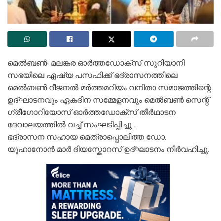
മെൽബൺ∙ മലങ്കര ഓർത്തഡോക്സ് സുറിയാനി
സഭയിലെ ഏഷ്യ പസഫിക്ക് ഭദ്രാസനത്തിലെ
മെൽബൺ റീജനൽ മർത്തമറിയം വനിതാ സമാജത്തിന്റെ
ഉദ്ഘാടനവും ഏകദിന സമ്മേളനവും മെൽബൺ സെന്റ്
ഗ്രീഗോറിയോസ് ഓർത്തഡോക്സ് തീർഥാടന
ദേവാലയത്തിൽ വച്ച് സംഘടിപ്പിച്ചു .
ഭദ്രാസന സഹായ മെത്രാപ്പൊലീത്ത ഡോ.
യൂഹാനോൻ മാർ ദിയസ്കോറസ് ഉദ്ഘാടനം നിർവഹിച്ചു.