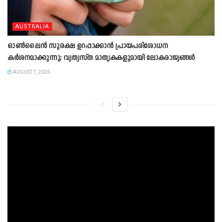
AUSTRALIA
ഓൺലൈൻ സുരക്ഷ ഉറപ്പാക്കാൻ പ്രായപരിശോധന
കർശനമാക്കുന്നു; വ്യത്യസ്ത മാതൃകകളുമായി ലോകരാജ്യങ്ങൾ
AUGUST 7, 2026