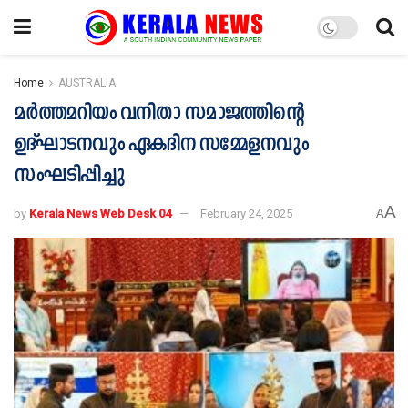
Home
AUSTRALIA
മർത്തമറിയം വനിതാ സമാജത്തിന്റെ
ഉദ്ഘാടനവും ഏകദിന സമ്മേളനവും
സംഘടിപ്പിച്ചു
A
by
Kerala News Web Desk 04
February 24, 2025
A