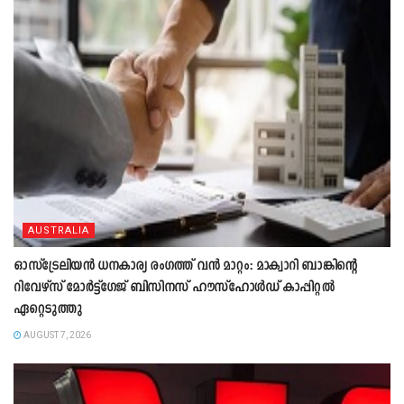
AUSTRALIA
ഓസ്ട്രേലിയൻ ധനകാര്യ രംഗത്ത് വൻ മാറ്റം: മാക്വാറി ബാങ്കിന്റെ
റിവേഴ്സ് മോർട്ട്ഗേജ് ബിസിനസ് ഹൗസ്ഹോൾഡ് കാപ്പിറ്റൽ
ഏറ്റെടുത്തു
AUGUST 7, 2026