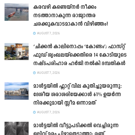
കരവഴി കണ്ടെയ്നർ നീക്കം
നടത്താനാകുന്ന രാജ്യാന്തര
ചരക്കുകവാടമാകാൻ വിഴിഞ്ഞം!
AUGUST 7, 2026
‘ചിക്കൻ കാലിനൊപ്പം ‘കോണ്ടം’; ഫാസ്റ്റ്
ഫുഡ് ശൃംഖലയ്ക്കെതിരെ 14 കോടിയുടെ
നഷ്ടപരിഹാര ഹർജി നൽകി ദമ്പതികൾ
AUGUST 7, 2026
മാൾട്ടയിൽ ഫ്ലാറ്റ് വില കുതിച്ചുയരുന്നു:
ദേശീയ ശരാശരിയേക്കാൾ 61% ഉയർന്ന
നിരക്കുമായി സ്ലീമ ഒന്നാമത്
AUGUST 7, 2026
മാൾട്ടയിൽ വീട്ടുപടിക്കൽ വെച്ചിരുന്ന
ഒലിവ് മരം പിഴുതെടുത്തു; രണ്ട്