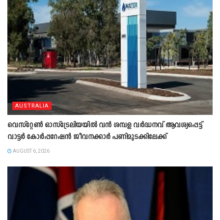
AUSTRALIA
വെസ്റ്റേൺ ഓസ്‌ട്രേലിയയിൽ വൻ ശമ്പള വർദ്ധനവ് ആവശ്യപ്പെട്ട്
വാട്ടർ കോർപ്പറേഷൻ ജീവനക്കാർ പണിമുടക്കിലേക്ക്
AUGUST 6, 2026