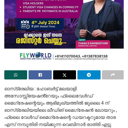
ഓസ്‌ട്രേലിയ : ഹോബർട്ട് മലയാളി
അസോസ്സിയേഷൻ്റേയും ഫ്ലൈവേൾഡ്
മൈഗ്രേഷന്റെയും ആഭിമുഖ്യത്തിൽ ജൂലൈ 4 ന്
ഓസ്‌ട്രേലിയയിലെ ലീഡിങ് മൈഗ്രേഷൻ ലോയറും ,
ഫ്ലൈ വേൾഡ് മൈഗ്രേഷന്റെ ഡയറക്ടറുമായ താര
എസ് നമ്പൂതിരി നയിക്കുന്ന വെബിനാർ രാത്രി എട്ടു