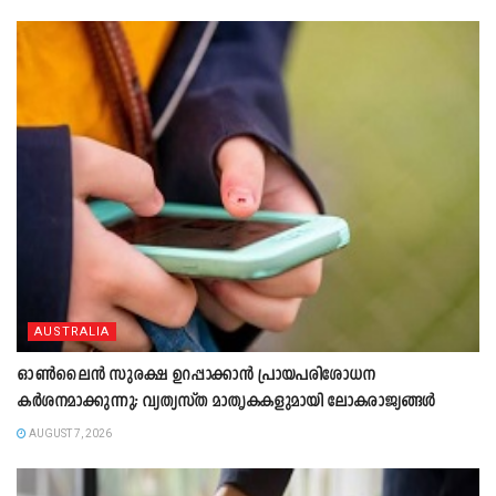
AUSTRALIA
ഓൺലൈൻ സുരക്ഷ ഉറപ്പാക്കാൻ പ്രായപരിശോധന
കർശനമാക്കുന്നു; വ്യത്യസ്ത മാതൃകകളുമായി ലോകരാജ്യങ്ങൾ
AUGUST 7, 2026