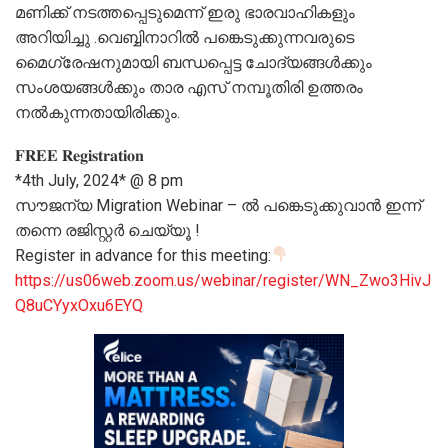
മണിക്ക് നടത്തപ്പെടുമെന്ന് ഇരു ഭാരവാഹികളും
അറിയിച്ചു .വെബ്ബിനാറിൽ പങ്കെടുക്കുന്നവരുടെ
മൈഗ്രേഷനുമായി ബന്ധപ്പെട്ട ചോദ്യങ്ങൾക്കും
സംശയങ്ങള്‍ക്കും താര എസ് നമ്പൂതിരി ഉത്തരം
നല്‍കുന്നതായിരിക്കും.
𝐅𝐑𝐄𝐄 𝐑𝐞𝐠𝐢𝐬𝐭𝐫𝐚𝐭𝐢𝐨𝐧
*4th July, 2024* @ 8 pm
സൗജന്യ Migration Webinar – ൽ പങ്കെടുക്കുവാന്‍ ഇന്ന്
തന്നെ രജിസ്റ്റർ ചെയ്യൂ !
Register in advance for this meeting:
https://us06web.zoom.us/webinar/register/WN_Zwo3HivJ
Q8uCYyxOxu6EYQ