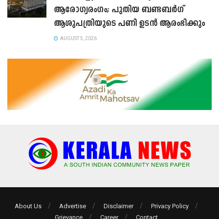
ആരോഗ്യരംഗം; പുതിയ ബണ്ടബർഗ്
ആശുപത്രിയുടെ പണി ഉടൻ ആരംഭിക്കും
AUGUST 5, 2026
About Us
Advertise
Disclaimer
Privacy Policy
Grievance
Career
Contact