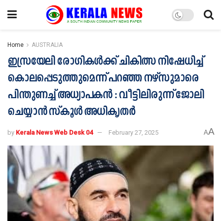
Home
AUSTRALIA
ഇസ്രയേലി രോഗികൾക്ക് ചികിത്സ നിഷേധിച്ച്
കൊലപ്പെടുത്തുമെന്ന് പറഞ്ഞ നഴ്‌സുമാരെ
പിന്തുണച്ച് അധ്യാപകൻ : വീട്ടിലിരുന്ന് ജോലി
ചെയ്യാൻ സ്‌കൂൾ അധികൃതർ
A
by
Kerala News Web Desk 04
February 27, 2025
A