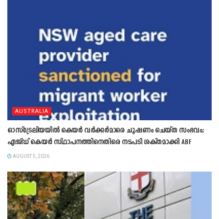
AUSTRALIA
ഓസ്‌ട്രേലിയയിൽ കെയർ വർക്കർമാരെ ചൂഷണം ചെയ്ത സംഭവം;
ഏജ്ഡ് കെയർ സ്ഥാപനത്തിനെതിരെ നടപടി ശക്തമാക്കി ABF
AUGUST 5, 2026