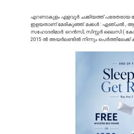
എറണാകുളം എളവൂർ ചക്കിയത്ത് പരേതരായ ദേവസ
ഇളയതാണ് മേരികുഞ്ഞ്. മക്കൾ : ഏഞ്ചൽ 
സഹോദരിമാർ: റെൻസി, സിസ്റ്റർ ലൈസി ( കോഴിക്ക
2015 ൽ അയർലണ്ടിൽ നിന്നും പെർത്തിലേക്ക