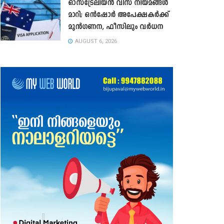
ഓസ്‌ട്രേലിയൻ വിസ നിയമങ്ങൾ
മാറി; ഒൻഷോർ അപേക്ഷകർക്ക്
മുൻഗണന, ഫീസിലും വർധന
AUGUST 6, 2026