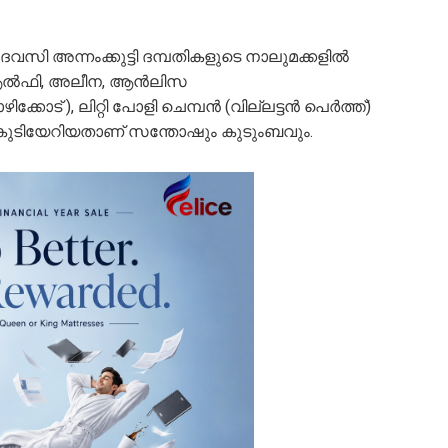
ി അന്നംക്കുട്ടി ദമ്പതികളുടെ നാലുമക്കളിൽ
, ആൽഫി, അലീന, ആൻലിസ
ോട് ), ലിറ്റി പോളി ചെമ്പൻ (വില്ലട്ടൻ പെർത്ത്)
് കുടിയേറിയതാണ് സന്തോഷും കുടുംബവും.