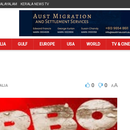
MALAYALAM
KERALA NEWS TV
LIA
GULF
EUROPE
USA
WORLD
TV & CIN
0
0
A
ALIA
A