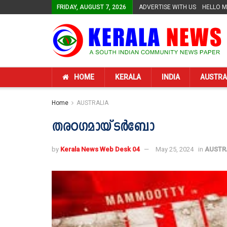
FRIDAY, AUGUST 7, 2026
ADVERTISE WITH US
HELLO 
HOME
KERALA
INDIA
AUSTRA
Home
AUSTRALIA
തര൦ഗമായ് ടർബോ
by
Kerala News Web Desk 04
May 25, 2024
in
AUSTR