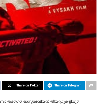
Share on Twitter
Share on Telegram
ർബോ തര൦ഗ൦ ഓസ്ട്രേലിയൻ തീയറ്ററുകളിലു൦