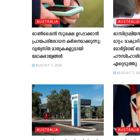
AUSTRALIA
AUSTRALIA
ഓൺലൈൻ സുരക്ഷ ഉറപ്പാക്കാൻ
ഓസ്ട്രേലിയൻ
പ്രായപരിശോധന കർശനമാക്കുന്നു;
മാറ്റം: മാക്വാ
വ്യത്യസ്ത മാതൃകകളുമായി
മോർട്ട്ഗേജ് 
ലോകരാജ്യങ്ങൾ
ഹൗസ്ഹോൾഡ് 
ഏറ്റെടുത്തു
AUGUST 7, 2026
AUGUST 7, 20
AUSTRALIA
AUSTRALIA