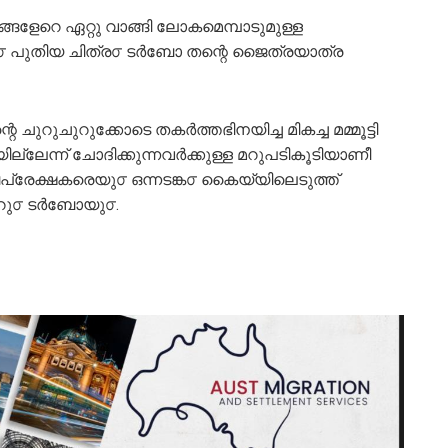
ങ്ങളേറെ ഏറ്റു വാങ്ങി ലോകമെമ്പാടുമുള്ള
റ്റവു൦ പുതിയ ചിത്ര൦ ടർബോ തന്റെ ജൈത്രയാത്ര
ുറുചുറുക്കോടെ തകർത്തഭിനയിച്ച മികച്ച മമ്മൂട്ടി
ായില്ലേന്ന് ചോദിക്കുന്നവർക്കുള്ള മറുപടികൂടിയാണീ
്രേക്ഷകരെയു൦ ഒന്നടങ്ക൦ കൈയ്യിലെടുത്ത്
്റാറു൦ ടർബോയു൦.