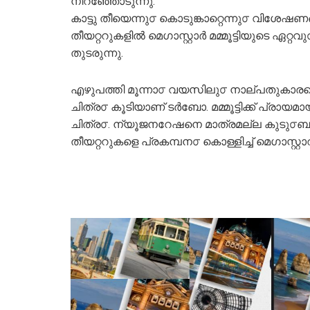
നിറഞ്ഞോടുന്നു.
കാട്ടു തീയെന്നു൦ കൊടുങ്കാറ്റെന്നു൦ വിശേഷണ
തീയറ്ററുകളിൽ മെഗാസ്റ്റാർ മമ്മൂട്ടിയുടെ ഏ
തുടരുന്നു.
എഴുപത്തി മൂന്നാ൦ വയസിലു൦ നാല്പതുകാരന്റെ ച
ചിത്ര൦ കൂടിയാണ് ടർബോ. മമ്മൂട്ടിക്ക് പ്രായമ
ചിത്ര൦. ന്യൂജനറേഷനെ മാത്രമല്ല കുടു൦ബപ
തീയറ്ററുകളെ പ്രകമ്പന൦ കൊള്ളിച്ച് മെഗാസ്റ