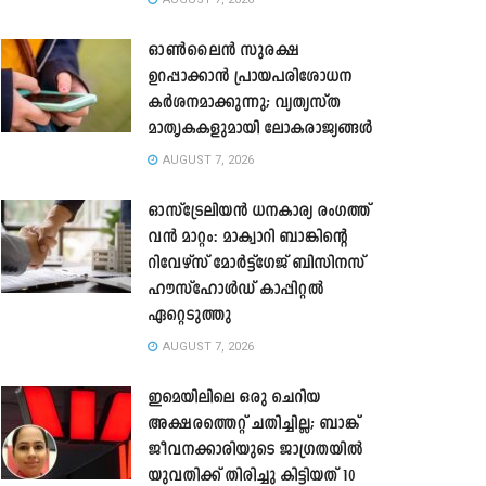
ഓൺലൈൻ സുരക്ഷ
ഉറപ്പാക്കാൻ പ്രായപരിശോധന
കർശനമാക്കുന്നു; വ്യത്യസ്ത
മാതൃകകളുമായി ലോകരാജ്യങ്ങൾ
AUGUST 7, 2026
ഓസ്ട്രേലിയൻ ധനകാര്യ രംഗത്ത്
വൻ മാറ്റം: മാക്വാറി ബാങ്കിന്റെ
റിവേഴ്സ് മോർട്ട്ഗേജ് ബിസിനസ്
ഹൗസ്ഹോൾഡ് കാപ്പിറ്റൽ
ഏറ്റെടുത്തു
AUGUST 7, 2026
ഇമെയിലിലെ ഒരു ചെറിയ
അക്ഷരത്തെറ്റ് ചതിച്ചില്ല; ബാങ്ക്
ജീവനക്കാരിയുടെ ജാഗ്രതയിൽ
യുവതിക്ക് തിരിച്ചു കിട്ടിയത് 10