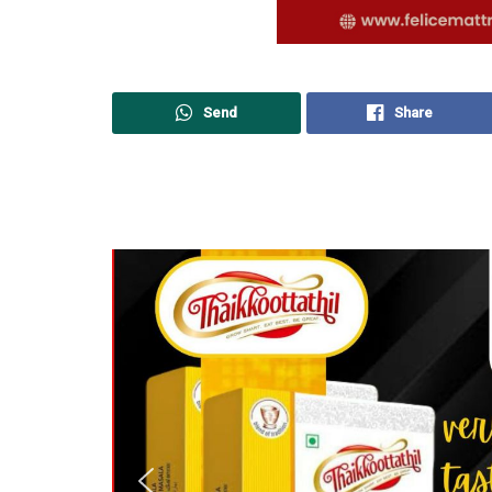
Send
Share