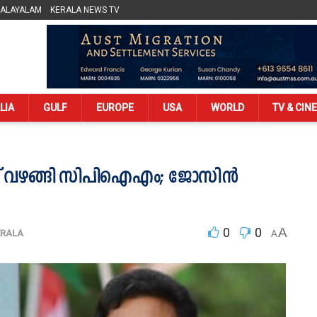
MALAYALAM
KERALA NEWS TV
LIA
GULF
EUROPE
USA
WORLD
TV & CIN
ിന് വഴങ്ങി സിപിഐഎം; ജോസിന്‍
0
0
A
ERALA
A