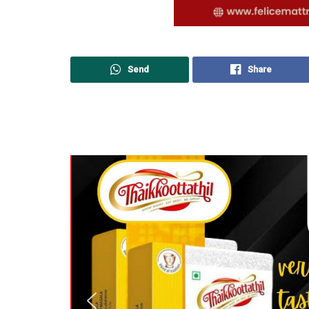
Send
Share