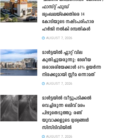
ഫാസ്റ്റ് ഫുഡ്
ശൃംഖലയ്ക്കെതിരെ 14
കോടിയുടെ നഷ്ടപരിഹാര
ഹർജി നൽകി ദമ്പതികൾ
AUGUST 7, 2026
മാൾട്ടയിൽ ഫ്ലാറ്റ് വില
കുതിച്ചുയരുന്നു: ദേശീയ
ശരാശരിയേക്കാൾ 61% ഉയർന്ന
നിരക്കുമായി സ്ലീമ ഒന്നാമത്
AUGUST 7, 2026
മാൾട്ടയിൽ വീട്ടുപടിക്കൽ
വെച്ചിരുന്ന ഒലിവ് മരം
പിഴുതെടുത്തു; രണ്ട്
യുവാക്കളുടെ ദൃശ്യങ്ങൾ
സിസിടിവിയിൽ
AUGUST 7, 2026