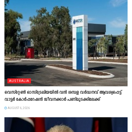
AUSTRALIA
വെസ്റ്റേൺ ഓസ്‌ട്രേലിയയിൽ വൻ ശമ്പള വർദ്ധനവ് ആവശ്യപ്പെട്ട്
വാട്ടർ കോർപ്പറേഷൻ ജീവനക്കാർ പണിമുടക്കിലേക്ക്
AUGUST 6, 2026