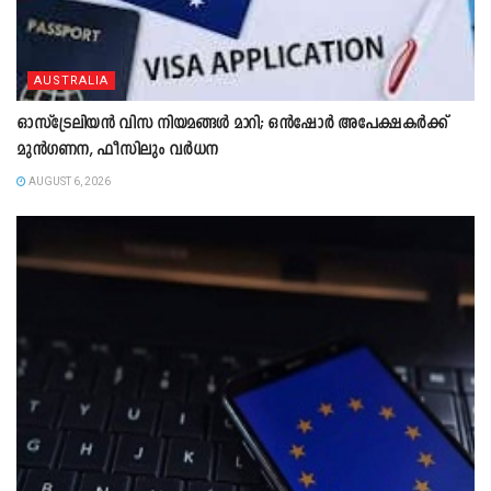
AUSTRALIA
ഓസ്‌ട്രേലിയൻ വിസ നിയമങ്ങൾ മാറി; ഒൻഷോർ അപേക്ഷകർക്ക്
മുൻഗണന, ഫീസിലും വർധന
AUGUST 6, 2026