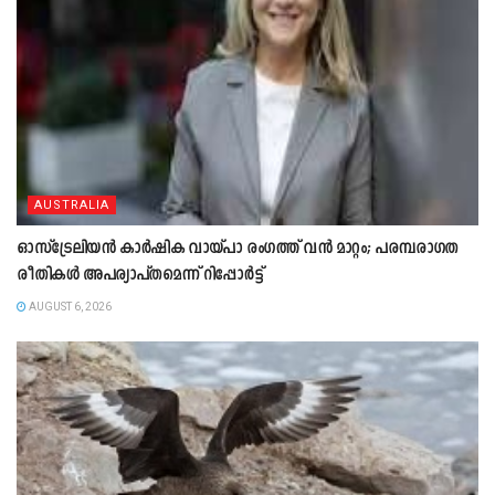
AUSTRALIA
ഓസ്‌ട്രേലിയൻ കാർഷിക വായ്പാ രംഗത്ത് വൻ മാറ്റം; പരമ്പരാഗത
രീതികൾ അപര്യാപ്തമെന്ന് റിപ്പോർട്ട്
AUGUST 6, 2026