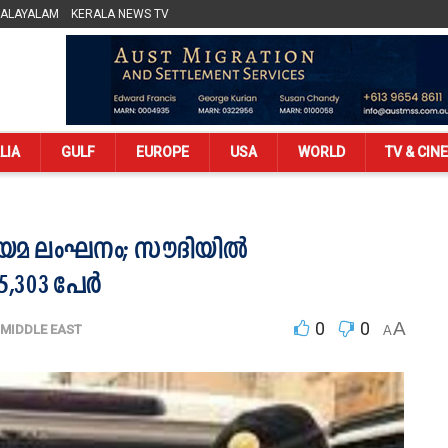
MALAYALAM
KERALA NEWS TV
LIA
GULF
EUROPE
USA
WORLD
TV & CIN
 നിയമ ലംഘനം; സൗദിയിൽ
5,303 പേർ
0
0
A
MIDDLE EAST
A