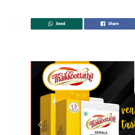
Send
Share