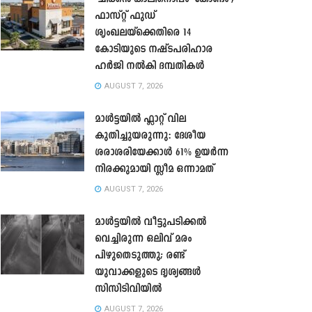
ഫാസ്റ്റ് ഫുഡ്
ശൃംഖലയ്ക്കെതിരെ 14
കോടിയുടെ നഷ്ടപരിഹാര
ഹർജി നൽകി ദമ്പതികൾ
AUGUST 7, 2026
മാൾട്ടയിൽ ഫ്ലാറ്റ് വില
കുതിച്ചുയരുന്നു: ദേശീയ
ശരാശരിയേക്കാൾ 61% ഉയർന്ന
നിരക്കുമായി സ്ലീമ ഒന്നാമത്
AUGUST 7, 2026
മാൾട്ടയിൽ വീട്ടുപടിക്കൽ
വെച്ചിരുന്ന ഒലിവ് മരം
പിഴുതെടുത്തു; രണ്ട്
യുവാക്കളുടെ ദൃശ്യങ്ങൾ
സിസിടിവിയിൽ
AUGUST 7, 2026