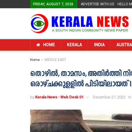
FRIDAY, AUGUST 7, 2026
ADVERTISE WITH US
HELLO 
HOME
KERALA
INDIA
AUSTRA
Home
MIDDLE EAST
തൊഴില്‍, താമസം, അതിര്‍ത്തി
ഒരാഴ്ചക്കുളളിൽ പിടിയിലായത് 1
by
Kerala News - Web Desk 01
December 27, 2022
in