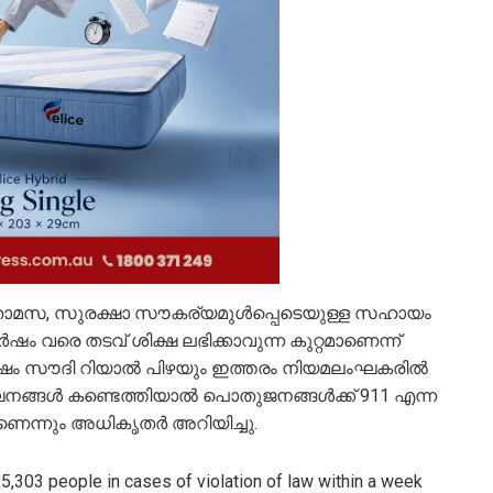
ക് താമസ, സുരക്ഷാ സൗകര്യമുള്‍പ്പെടെയുള്ള സഹായം
‍ഷം വരെ തടവ് ശിക്ഷ ലഭിക്കാവുന്ന കുറ്റമാണെന്ന്
ക്ഷം സൗദി റിയാല്‍ പിഴയും ഇത്തരം നിയമലംഘകരില്‍
ങ്ങള്‍ കണ്ടെത്തിയാല്‍ പൊതുജനങ്ങള്‍ക്ക് 911 എന്ന
നതാണെന്നും അധികൃതര്‍ അറിയിച്ചു.
303 people in cases of violation of law within a week