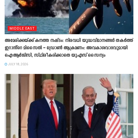
MIDDLE EAST
അമേരിക്കയ്ക്ക് കനത്ത നഷ്ടം: നിരവധി യുദ്ധവിമാനങ്ങൾ തകർത്ത്
ഇറാൻ്റെ മിസൈൽ – ഡ്രോൺ ആക്രമണം: അവകാശവാദവുമായി
ഐആർജിസി, സ്ഥിരീകരിക്കാതെ യുഎസ് സൈന്യം
JULY 18, 2026