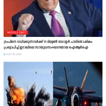
MIDDLE EAST
ട്രംപിനെ വധിക്കുന്നവർക്ക് 10 മില്യൺ ഡോളർ പാരിതോഷികം
പ്രഖ്യാപിച്ച് ഇറാഖിലെ സായുധസംഘടനയായ ഐആർഐ
JULY 18, 2026