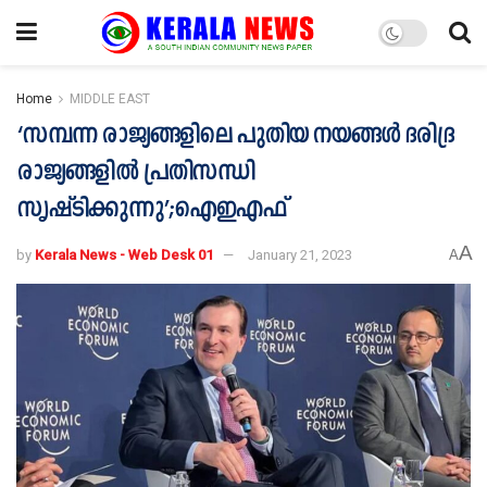
Home
MIDDLE EAST
‘സമ്പന്ന രാജ്യങ്ങളിലെ പുതിയ നയങ്ങള്‍ ദരിദ്ര
രാജ്യങ്ങളില്‍ പ്രതിസന്ധി
സൃഷ്ടിക്കുന്നു’;ഐഇഎഫ്
A
by
Kerala News - Web Desk 01
January 21, 2023
A