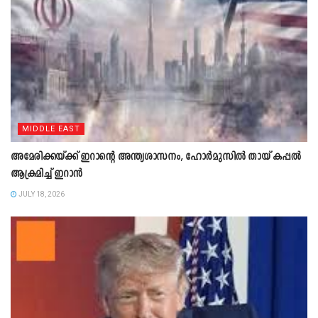
MIDDLE EAST
അമേരിക്കയ്ക്ക് ഇറാന്‍റെ അന്ത്യശാസനം, ഹോർമുസിൽ തായ് കപ്പൽ
ആക്രമിച്ച് ഇറാൻ
JULY 18, 2026