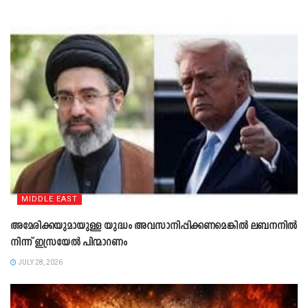
MIDDLE EAST
അമേരിക്കയുമായുള്ള യുദ്ധം അവസാനിപ്പിക്കണമെങ്കിൽ ലബനനിൽ
നിന്ന് ഇസ്രയേൽ പിന്മാറണം
JULY 28, 2026