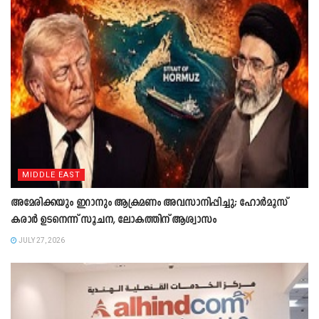
MIDDLE EAST
അമേരിക്കയും ഇറാനും ആക്രമണം അവസാനിപ്പിച്ചു; ഹോർമൂസ്
കരാർ ഉടനെന്ന് സൂചന, ലോകത്തിന് ആശ്വാസം
JULY 27, 2026