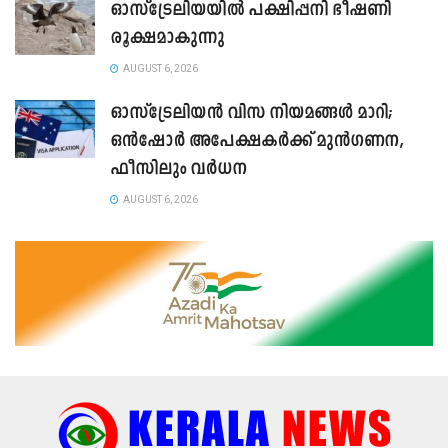
ഓസ്ട്രേലിയയിൽ പക്ഷിപ്പനി ഭീഷണി
രൂക്ഷമാകുന്നു
AUGUST 6, 2026
ഓസ്‌ട്രേലിയൻ വിസ നിയമങ്ങൾ മാറി;
ഒൻഷോർ അപേക്ഷകർക്ക് മുൻഗണന,
ഫീസിലും വർധന
AUGUST 6, 2026