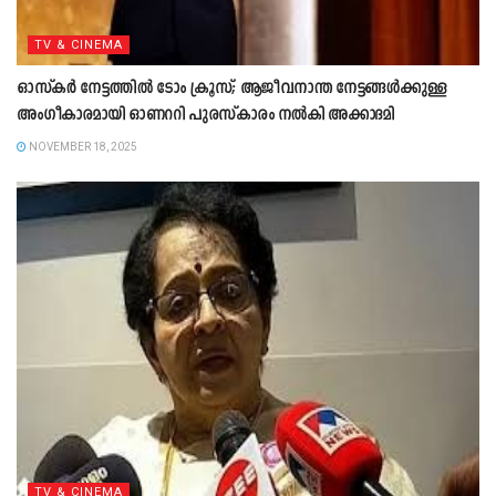
TV & CINEMA
ഓസ്കർ നേട്ടത്തിൽ ടോം ക്രൂസ്; ആജീവനാന്ത നേട്ടങ്ങൾക്കുള്ള
അംഗീകാരമായി ഓണററി പുരസ്കാരം നൽകി അക്കാദമി
NOVEMBER 18, 2025
TV & CINEMA