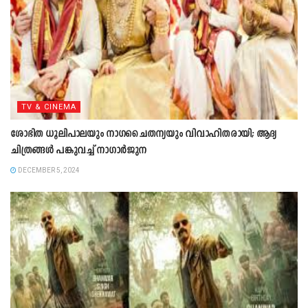
TV & CINEMA
ശോഭിത ധൂലിപാലയും നാഗചൈതന്യയും വിവാഹിതരായി; ആദ്യ
ചിത്രങ്ങള്‍ പങ്കുവച്ച് നാഗാര്‍ജുന
DECEMBER 5, 2024