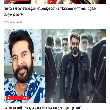
അമ്മ തെരഞ്ഞെടുപ്പ്: ബാബുരാജ് പിൻമാറണമെന്ന് നടി മല്ലിക
സുകുമാരൻ
JULY 29, 2025
TV & CINEMA
‘മലയാള സിനിമയുടെ അഭിമാനമാവട്ടെ’; ‘എമ്പുരാന്’