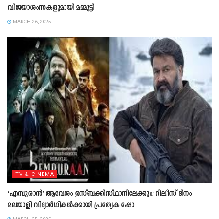
വിജയാശംസകളുമായി മമ്മൂട്ടി
MARCH 26, 2025
TV & CINEMA
‘എമ്പുരാൻ’ ആവേശം ഉസ്ബക്കിസ്ഥാനിലേക്കും; റിലീസ് ദിനം
മലയാളി വിദ്യാര്‍ഥികള്‍ക്കായി പ്രത്യേക ഷോ