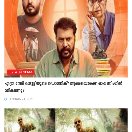
TV & CINEMA
എത്ര നേടി മമ്മൂട്ടിയുടെ ഡൊമനിക്? ആരെയൊക്കെ ഓപ്പണിംഗില്‍
മറികടന്നു?
JANUARY 24, 2025