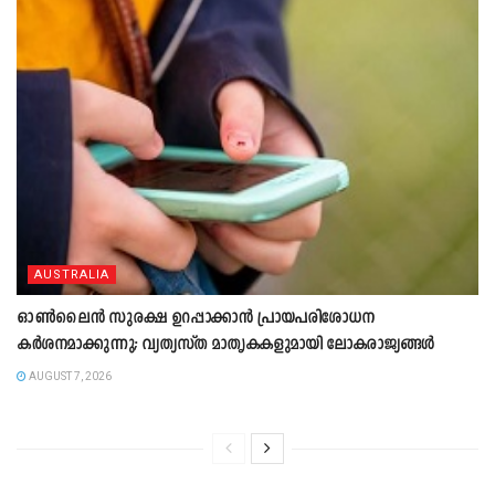
AUSTRALIA
ഓൺലൈൻ സുരക്ഷ ഉറപ്പാക്കാൻ പ്രായപരിശോധന
കർശനമാക്കുന്നു; വ്യത്യസ്ത മാതൃകകളുമായി ലോകരാജ്യങ്ങൾ
AUGUST 7, 2026