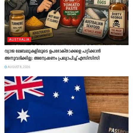
AUSTRALIA
വ്യാജ ലേബലുകളിലൂടെ ഉപഭോക്താക്കളെ പറ്റിക്കാൻ
അനുവദിക്കില്ല: അന്വേഷണം പ്രഖ്യാപിച്ച് എസിസിസി
AUGUST 8, 2026