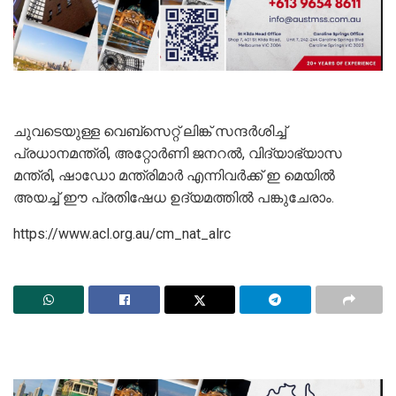
ചുവടെയുള്ള വെബ്സെറ്റ് ലിങ്ക് സന്ദർശിച്ച്
പ്രധാനമന്ത്രി, അറ്റോർണി ജനറൽ, വിദ്യാഭ്യാസ
മന്ത്രി, ഷാഡോ മന്ത്രിമാർ എന്നിവർക്ക് ഇ മെയിൽ
അയച്ച് ഈ പ്രതിഷേധ ഉദ്യമത്തിൽ പങ്കുചേരാം.
https://www.acl.org.au/cm_nat_alrc