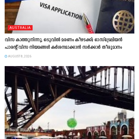
AUSTRALIA
വിസ കാത്തുനിന്നു, ഒടുവിൽ മരണം കീഴടക്കി; ഓസ്‌ട്രേലിയൻ
പാരന്റ് വിസ നിയമങ്ങൾ കർശനമാക്കാൻ സർക്കാർ തീരുമാനം
AUGUST 8, 2026