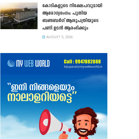
കോടികളുടെ നിക്ഷേപവുമായി
ആരോഗ്യരംഗം; പുതിയ
ബണ്ടബർഗ് ആശുപത്രിയുടെ
പണി ഉടൻ ആരംഭിക്കും
AUGUST 5, 2026