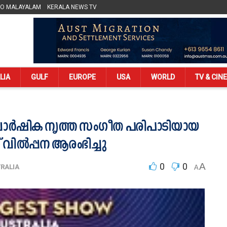
LO MALAYALAM
KERALA NEWS TV
LIA
GULF
EUROPE
USA
WORLD
TV & CIN
 വാർഷിക നൃത്ത സംഗീത പരിപാടിയായ
റ്റ് വിൽപ്പന ആരംഭിച്ചു
0
0
A
RALIA
A