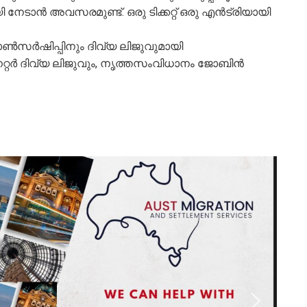
ി നേടാൻ അവസരമുണ്ട്. ഒരു ടിക്കറ്റ് ഒരു എൻട്രിയായി
ൺസർഷിപ്പിനും ദിവ്യ ലിജുവുമായി
്റർ ദിവ്യ ലിജുവും, നൃത്തസംവിധാനം ജോബിൻ