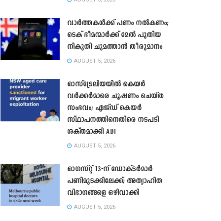
വാർത്തകൾക്ക് പണം നൽകണം;
ടെക് ഭീമന്മാർക്ക് മേൽ പുതിയ
നികുതി ചുമത്താൻ തീരുമാനം
AUGUST 5, 2026
ഓസ്‌ട്രേലിയയിൽ കെയർ
വർക്കർമാരെ ചൂഷണം ചെയ്ത
സംഭവം; ഏജ്ഡ് കെയർ
സ്ഥാപനത്തിനെതിരെ നടപടി
ശക്തമാക്കി ABF
AUGUST 5, 2026
ഓഗസ്റ്റ് 13-ന് ഡോക്ടർമാർ
പണിമുടക്കിലേക്ക്; അത്യാഹിത
വിഭാഗങ്ങളെ ഒഴിവാക്കി
AUGUST 5, 2026