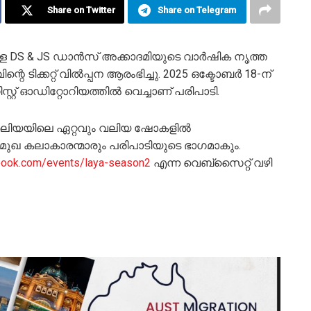
Share on Twitter
Share on Telegram
ള DS & JS ഡാൻസ് അക്കാദമിയുടെ വാർഷിക നൃത്ത
റെ ടിക്കറ്റ് വിൽപ്പന ആരംഭിച്ചു. 2025 ഒക്ടോബർ 18-ന്
്റ്റ് ഓഡിറ്റോറിയത്തിൽ വെച്ചാണ് പരിപാടി.
്രേലിയയിലെ ഏറ്റവും വലിയ ഷോകളിൽ
്രമുഖ കലാകാരന്മാരും പരിപാടിയുടെ ഭാഗമാകും.
ybook.com/events/laya-season2
എന്ന വെബ്സൈറ്റ് വഴി