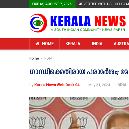
FRIDAY, AUGUST 7, 2026
ADVERTISE WITH US
HELLO 
HOME
KERALA
INDIA
AUSTRA
Home
INDIA
ഗാന്ധിക്കെതിരായ പരാമർശം; 
by
Kerala News Web Desk 04
May 31, 2024
in
INDIA