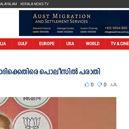
MALAYALAM
KERALA NEWS TV
LIA
GULF
EUROPE
USA
WORLD
TV & CIN
മോദിക്കെതിരെ പൊലീസിൽ പരാതി
0
0
A
A