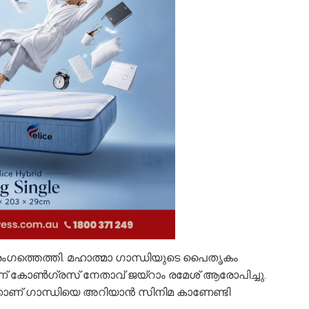
രംഗത്തെത്തി. മഹാത്മാ ഗാന്ധിയുടെ പൈതൃകം
െന്ന് കോൺഗ്രസ് നേതാവ് ജയ്റാം രമേശ് ആരോപിച്ചു.
കാണ് ​ഗാന്ധിയെ അറിയാൻ സിനിമ കാണേണ്ടി