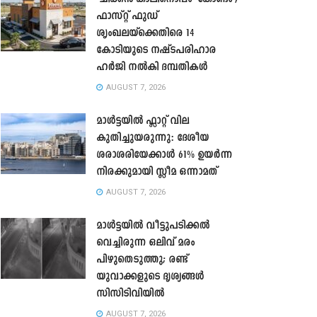
ഫാസ്റ്റ് ഫുഡ്
ശൃംഖലയ്ക്കെതിരെ 14
കോടിയുടെ നഷ്ടപരിഹാര
ഹർജി നൽകി ദമ്പതികൾ
AUGUST 7, 2026
മാൾട്ടയിൽ ഫ്ലാറ്റ് വില
കുതിച്ചുയരുന്നു: ദേശീയ
ശരാശരിയേക്കാൾ 61% ഉയർന്ന
നിരക്കുമായി സ്ലീമ ഒന്നാമത്
AUGUST 7, 2026
മാൾട്ടയിൽ വീട്ടുപടിക്കൽ
വെച്ചിരുന്ന ഒലിവ് മരം
പിഴുതെടുത്തു; രണ്ട്
യുവാക്കളുടെ ദൃശ്യങ്ങൾ
സിസിടിവിയിൽ
AUGUST 7, 2026