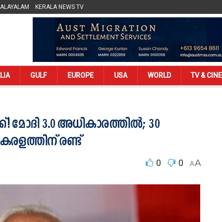
MALAYALAM
KERALA NEWS TV
LIA
GULF
EUROPE
USA
WORLD
TV & CIN
ക്! മോദി 3.0 അധികാരത്തിൽ; 30
 കേരളത്തിന് രണ്ട്
0
0
A
A