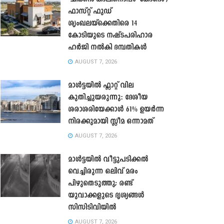
ഫാസ്റ്റ് ഫുഡ്
ശൃംഖലയ്ക്കെതിരെ 14
കോടിയുടെ നഷ്ടപരിഹാര
ഹർജി നൽകി ദമ്പതികൾ
AUGUST 7, 2026
മാൾട്ടയിൽ ഫ്ലാറ്റ് വില
കുതിച്ചുയരുന്നു: ദേശീയ
ശരാശരിയേക്കാൾ 61% ഉയർന്ന
നിരക്കുമായി സ്ലീമ ഒന്നാമത്
AUGUST 7, 2026
മാൾട്ടയിൽ വീട്ടുപടിക്കൽ
വെച്ചിരുന്ന ഒലിവ് മരം
പിഴുതെടുത്തു; രണ്ട്
യുവാക്കളുടെ ദൃശ്യങ്ങൾ
സിസിടിവിയിൽ
AUGUST 7, 2026