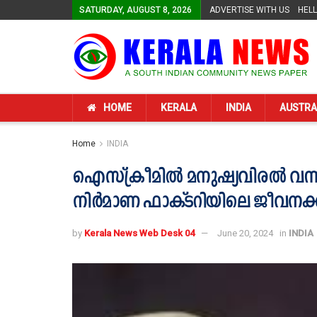
SATURDAY, AUGUST 8, 2026
ADVERTISE WITH US
HEL
HOME
KERALA
INDIA
AUSTRA
Home
INDIA
ഐസ്ക്രീമിൽ മനുഷ്യവിരൽ വന്ന
നി‍ര്‍മാണ ഫാക്ടറിയിലെ ജീവനക്ക
by
Kerala News Web Desk 04
June 20, 2024
in
INDIA