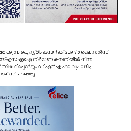
ക്കുന്ന ഐസ്ക്രീം കമ്പനിക്ക് കേന്ദ്ര ലൈസൻസ്
സ്എസ്എഐ നിർമാണ കമ്പനിയിൽ നിന്ന്
ൻസിക് റിപ്പോർട്ടും ഡിഎൻഎ ഫലവും ലഭിച്ച
പൊലീസ് പറഞ്ഞു.