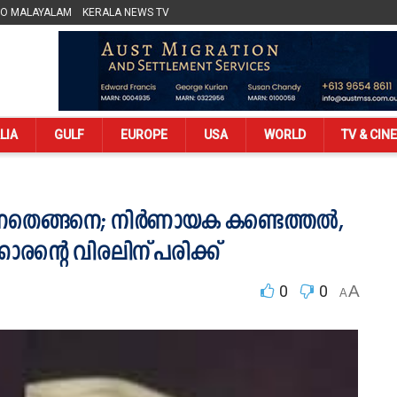
LO MALAYALAM
KERALA NEWS TV
LIA
GULF
EUROPE
USA
WORLD
TV & CIN
തെങ്ങനെ; നിര്‍ണായക കണ്ടെത്തൽ,
ാരന്റെ വിരലിന് പരിക്ക്
0
0
A
A