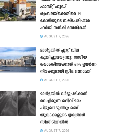
ഫാസ്റ്റ് ഫുഡ്
ശൃംഖലയ്ക്കെതിരെ 14
കോടിയുടെ നഷ്ടപരിഹാര
ഹർജി നൽകി ദമ്പതികൾ
AUGUST 7, 2026
മാൾട്ടയിൽ ഫ്ലാറ്റ് വില
കുതിച്ചുയരുന്നു: ദേശീയ
ശരാശരിയേക്കാൾ 61% ഉയർന്ന
നിരക്കുമായി സ്ലീമ ഒന്നാമത്
AUGUST 7, 2026
മാൾട്ടയിൽ വീട്ടുപടിക്കൽ
വെച്ചിരുന്ന ഒലിവ് മരം
പിഴുതെടുത്തു; രണ്ട്
യുവാക്കളുടെ ദൃശ്യങ്ങൾ
സിസിടിവിയിൽ
AUGUST 7, 2026