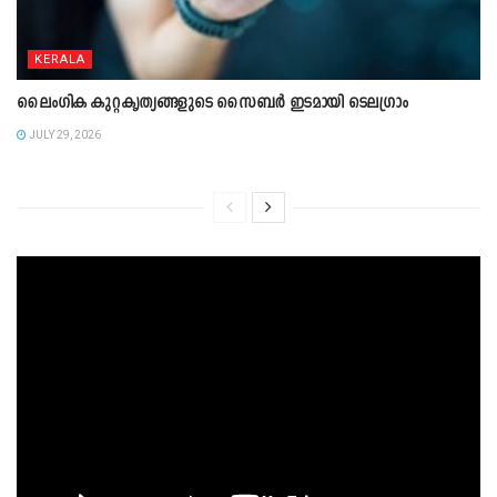
KERALA
ലൈംഗിക കുറ്റകൃത്യങ്ങളുടെ സൈബർ ഇടമായി ടെലഗ്രാം
JULY 29, 2026