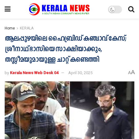
Home
KERALA
ആലപ്പുഴയിലെ ഹൈബ്രിഡ് കഞ്ചാവ് കേസ്;
ശ്രീനാഥ്‌ ഭാസിയെ സാക്ഷിയാക്കും,
തസ്ലീമയുമായുള്ള ചാറ്റ് കണ്ടെത്തി
A
by
Kerala News Web Desk 04
April 30, 2025
A