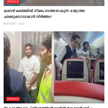
KERALA
കരവഴി കണ്ടെയ്നർ നീക്കം നടത്താനാകുന്ന രാജ്യാന്തര
ചരക്കുകവാടമാകാൻ വിഴിഞ്ഞം!
AUGUST 7, 2026
KERALA