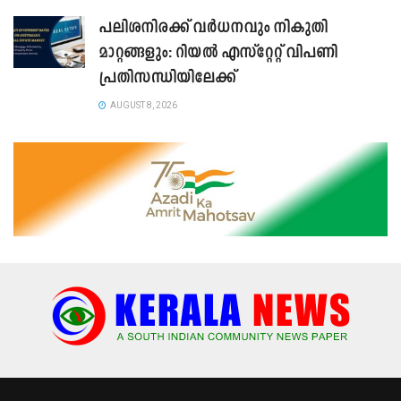
പലിശനിരക്ക് വർധനവും നികുതി
മാറ്റങ്ങളും: റിയൽ എസ്റ്റേറ്റ് വിപണി
പ്രതിസന്ധിയിലേക്ക്
AUGUST 8, 2026