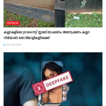
KERALA
കല്ലറകളിലെ ഗ്രാനൈറ്റ് സ്ലാബ് മോഷണം; അന്വേഷണം കല്ലറ
നിർമ്മാണ തൊഴിലാളികളിലേക്ക്
JULY 29, 2026