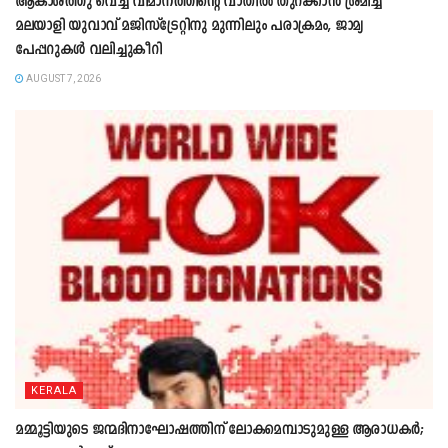
ആകാശത്തു വെച്ച് വിമാനത്തിന്റെ വാതില്‍ തുറക്കാന്‍ ശ്രമിച്ച
മലയാളി യുവാവ് മജിസ്ട്രേറ്റിനു മുന്നിലും പരാക്രമം, ജാമ്യ
പേപ്പറുകൾ വലിച്ചുകീറി
AUGUST 7, 2026
KERALA
മമ്മൂട്ടിയുടെ ജന്മദിനാഘോഷത്തിന് ലോകമെമ്പാടുമുള്ള ആരാധകർ;