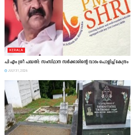
KERALA
പി എം ശ്രീ പദ്ധതി: സംസ്ഥാന സർക്കാരിന്റെ വാദം പൊളിച്ച് കേന്ദ്രം
JULY 31, 2026