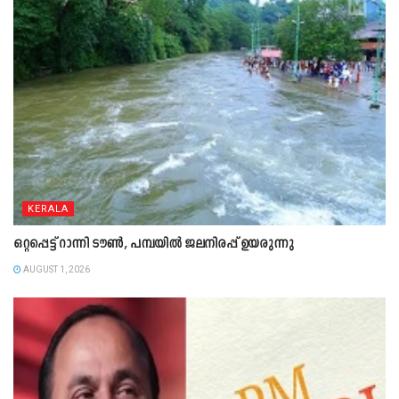
KERALA
ഒറ്റപ്പെട്ട് റാന്നി ടൗൺ, പമ്പയിൽ ജലനിരപ്പ് ഉയരുന്നു
AUGUST 1, 2026