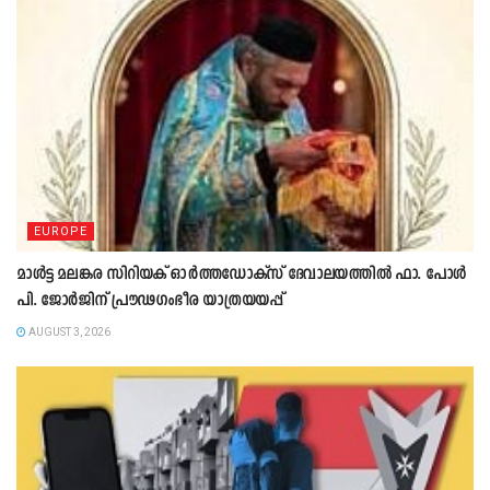
EUROPE
മാൾട്ട മലങ്കര സിറിയക് ഓർത്തഡോക്സ് ദേവാലയത്തിൽ ഫാ. പോൾ
പി. ജോർജിന് പ്രൗഢഗംഭീര യാത്രയയപ്പ്
AUGUST 3, 2026