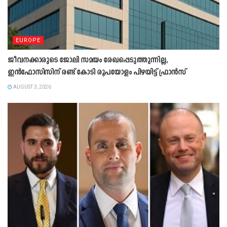
EUROPE
ജീവനക്കാരുടെ ജോലി സമയം രേഖപ്പെടുത്തുന്നില്ല,
ഇൻഫോസിസിന് രണ്ട് കോടി രൂപയോളം പിഴയിട്ട് ഫ്രാൻസ്
AUGUST 3, 2026