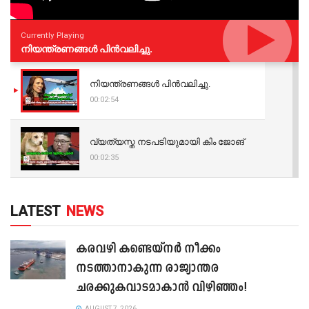
Currently Playing
നിയന്ത്രണങ്ങള്‍ പിന്‍വലിച്ചു.
നിയന്ത്രണങ്ങള്‍ പിന്‍വലിച്ചു.
00:02:54
വ്യത്യസ്ത നടപടിയുമായി കിം ജോങ്
00:02:35
LATEST
NEWS
കരവഴി കണ്ടെയ്നർ നീക്കം
നടത്താനാകുന്ന രാജ്യാന്തര
ചരക്കുകവാടമാകാൻ വിഴിഞ്ഞം!
AUGUST 7, 2026