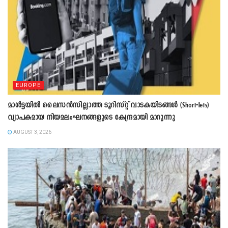
EUROPE
മാൾട്ടയിൽ ലൈസൻസില്ലാത്ത ടൂറിസ്റ്റ് വാടകയിടങ്ങൾ (Short-lets)
വ്യാപകമായ നിയമലംഘനങ്ങളുടെ കേന്ദ്രമായി മാറുന്നു
AUGUST 3, 2026