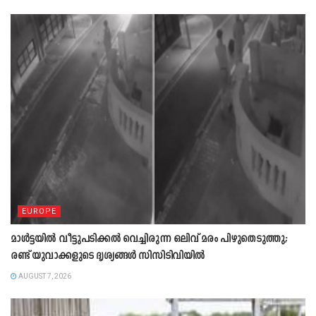
EUROPE
മാൾട്ടയിൽ വീട്ടുപടിക്കൽ വെച്ചിരുന്ന ഒലിവ് മരം പിഴുതെടുത്തു;
രണ്ട് യുവാക്കളുടെ ദൃശ്യങ്ങൾ സിസിടിവിയിൽ
AUGUST 7, 2026