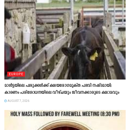
EUROPE
മാൾട്ടയിലെ പശുക്കൾക്ക് ക്ഷയരോഗമുക്ത പദവി നഷ്ടമായി;
കാരണം പരിശോധനയിലെ വീഴ്ചയും ജീവനക്കാരുടെ ക്ഷാമവും
AUGUST 7, 2026