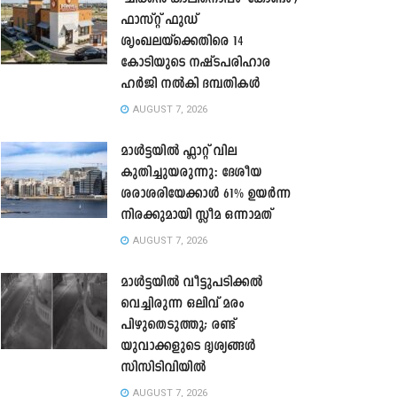
ഫാസ്റ്റ് ഫുഡ്
ശൃംഖലയ്ക്കെതിരെ 14
കോടിയുടെ നഷ്ടപരിഹാര
ഹർജി നൽകി ദമ്പതികൾ
AUGUST 7, 2026
മാൾട്ടയിൽ ഫ്ലാറ്റ് വില
കുതിച്ചുയരുന്നു: ദേശീയ
ശരാശരിയേക്കാൾ 61% ഉയർന്ന
നിരക്കുമായി സ്ലീമ ഒന്നാമത്
AUGUST 7, 2026
മാൾട്ടയിൽ വീട്ടുപടിക്കൽ
വെച്ചിരുന്ന ഒലിവ് മരം
പിഴുതെടുത്തു; രണ്ട്
യുവാക്കളുടെ ദൃശ്യങ്ങൾ
സിസിടിവിയിൽ
AUGUST 7, 2026