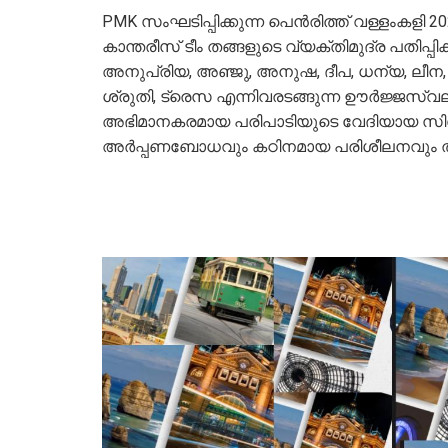
PMK സംഘടിപ്പിക്കുന്ന പെൻരിത്ത് വള്ളംകളി 
കാന്തരീസ് ടീം തങ്ങളുടെ വ്യക്തിമുദ്ര പതിപ്പ
അനുപ്രിയ, അഞ്ജു, അനുഷ, ദീപ, ധന്യ, ലീന, മി
ശ്രുതി, ട്രെസ എന്നിവരടങ്ങുന്ന ഊർജ്ജസ്
അഭിമാനകരമായ പരിപാടിയുടെ വേദിയായ സിഡ
അർപ്പണബോധവും കഠിനമായ പരിശീലനവും തിളങ്ങു