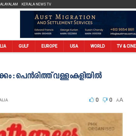
MALAYALAM
KERALA NEWS TV
LIA
GULF
EUROPE
USA
WORLD
TV & CIN
്കം : പെൻരിത്ത് വള്ളംകളിയിൽ
0
0
A
ALIA
A