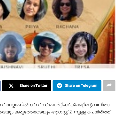
Share on Twitter
Share on Telegram
്. സ്കോഫിൽഡ്‌സ് സ്പോർട്ടിംഗ് ക്ലബ്ബിന്റെ വനിതാ
െയും കരുത്തോടെയും ആഗസ്റ്റ് 2-നുള്ള പെൻരിത്ത്