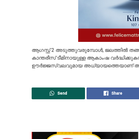
ആഗസ്റ്റ് 2 അടുത്തുവരുമ്പോൾ, ജലത്തിൽ തങ
കാന്തരീസ് ടീമിനായുള്ള ആകാംഷ വർദ്ധിക്കു
ഊർജ്ജസ്വലവുമായ അധ്യായത്തെയാണ് അവരു
Send
Share