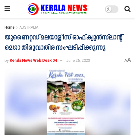
Home
AUSTRALIA
യു​ണൈ​റ്റ​ഡ് മ​ല​യാ​ളീ​സ് ഓ​ഫ് ക്യൂ​ൻ​സ്‌​ലാ​ന്‍റ്
മെ​ഗാ തി​രു​വാ​തി​ര സം​ഘ​ടി​പ്പി​ക്കു​ന്നു
A
by
Kerala News Web Desk 04
June 26, 2023
A