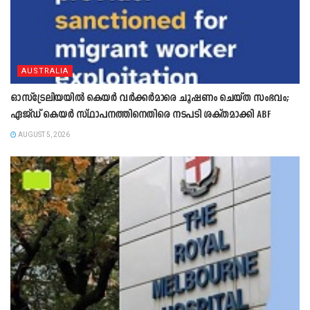
AUSTRALIA
ഓസ്‌ട്രേലിയയിൽ കെയർ വർക്കർമാരെ ചൂഷണം ചെയ്ത സംഭവം;
ഏജ്ഡ് കെയർ സ്ഥാപനത്തിനെതിരെ നടപടി ശക്തമാക്കി ABF
AUGUST 5, 2026