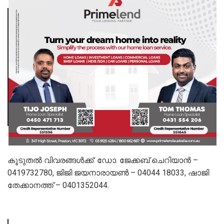
കൂ​ടു​ത​ൽ വി​വ​ര​ങ്ങ​ൾ​ക്ക്: ഡോ. ​ജേ​ക്ക​ബ് ചെ​റി​യാ​ൻ –
0419732780, ജി​ജി ജ​യ​നാ​രാ​യ​ൺ – 04044 18033, ഷാ​ജി
തേ​ക്കാ​ന​ത്ത് – 0401352044.