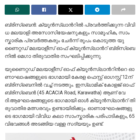
ബ്രി​സ്‌​ബെ​ൻ: ക്യൂ​ൻ​സ്‌​ലാ​ന്‍റി​ൽ പ്ര​വ​ർ​ത്തി​ക്കു​ന്ന വി​വി​
ധ മ​ല​യാ​ളി അ​സോ​സി​യേ​ഷ​നു​ക​ളും സാ​മൂ​ഹിക, സാം​
സ്കാ​രി​ക പ്ര​വ​ർ​ത്ത​ക​രും ചേ​ർ​ന്ന് രൂ​പം കൊ​ടു​ത്ത യു​
ണൈ​റ്റ​ഡ് മ​ല​യാ​ളീ​സ് ഓ​ഫ് ക്യൂ​ൻ​സ്‍​ലാ​ന്‍റ് ബ്രി​സ്‍​ബെ​
നി​ൽ മെ​ഗാ തി​രു​വാ​തി​ര സം​ഘ​ടി​പ്പി​ക്കു​ന്നു.
യു​ണൈ​റ്റ​ഡ് മ​ല​യാ​ളീ​സ് ഓ​ഫ് ക്യൂ​ൻ​സ്‌​ലാ​ന്‍റി​ന്‍റെ ഓ​
ണാ​ഘാ​ഷ​ങ്ങ​ളു​ടെ ഭാ​ഗ​മാ​യി കേ​ര​ള ഫെ​സ്റ്റ് ഓ​ഗ​സ്റ്റ് 12ന് ​
ബ്രി​സ്‌​ബെ​നി​ൽ വ​ച്ച് ന​ട​ത്തും. ഇ​സ്‌​ലാ​മി​ക് കോ​ള​ജ് ഓ​ഫ്
ബ്രി​സ്‌‍​ബെ​ൻ (45 ACACIA Road, Karawatha) ആ​ണ് വേ​
ദി.ആ​ഘോ​ഷ​ങ്ങ​ളു​ടെ ഭാ​ഗ​മാ​യി ഓ​ൾ ക്യൂ​ൻ​സ്‌​ലാ​ന്‍റ് തി​
രു​വാ​തി​ര മ​ത്സ​ര​വും ഉ​ണ്ടാ​യി​രി​ക്കും. ഓ​ണാ​ഘോ​ഷ​ങ്ങ​ളു​
ടെ ഭാ​ഗ​മാ​യി വി​വി​ധ ക​ലാ സാം​സ്കാ​രി​ക പ​രി​പാ​ടി​ക​ളും, 65
വി​ഭ​വ​ങ്ങ​ൾ അ​ട​ങ്ങി​യ വ​ള്ള സ​ദ്യ​യും ഉ​ണ്ട്.