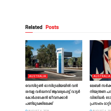
Related
Posts
AUSTRALIA
AUSTRALIA
വെസ്റ്റേൺ ഓസ്‌ട്രേലിയയിൽ വൻ
ലേബർ സർക്കാര
ശമ്പള വർദ്ധനവ് ആവശ്യപ്പെട്ട് വാട്ടർ
നിയന്ത്രണ പ
കോർപ്പറേഷൻ ജീവനക്കാർ
വിദഗ്ദ്ധർ; ട
പണിമുടക്കിലേക്ക്
പ്രസംഗം മാറ്റി
AUGUST 6, 2026
AUGUST 6, 20