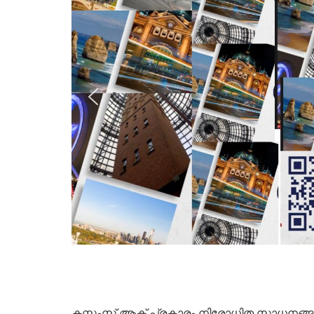
കസ്റ്റംസ് ആക്ട് പ്രകാരം നിരോധിത സാധനങ