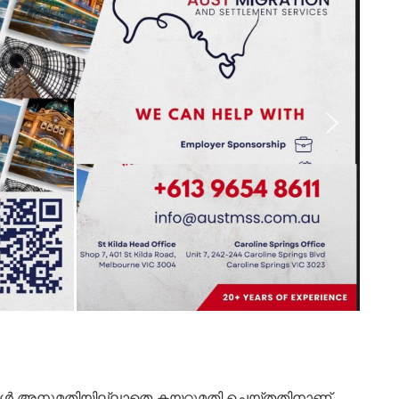
്ങൾ അനുമതിയില്ലാതെ കയറ്റുമതി ചെയ്തതിനാണ്