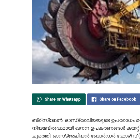
Share on Whatsapp
Share on Facebook
ബ്രിസ്ബേൻ: ഓസ്‌ട്രേലിയയുടെ ഉപരോധം മറികട
നിയമവിരുദ്ധമായി ഖനന ഉപകരണങ്ങൾ കയറ്റി 
ചുമത്തി. ഓസ്‌ട്രേലിയൻ ബോർഡർ ഫോഴ്‌സ് 