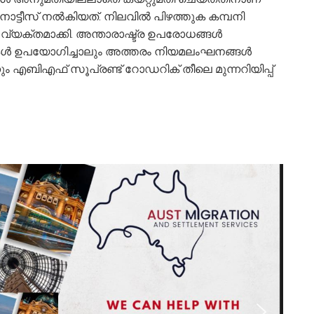
നോട്ടീസ് നൽകിയത്. നിലവിൽ പിഴത്തുക കമ്പനി
്യക്തമാക്കി. അന്താരാഷ്ട്ര ഉപരോധങ്ങൾ
ലകൾ ഉപയോഗിച്ചാലും അത്തരം നിയമലംഘനങ്ങൾ
നും എബിഎഫ് സൂപ്രണ്ട് റോഡറിക് തീലെ മുന്നറിയിപ്പ്