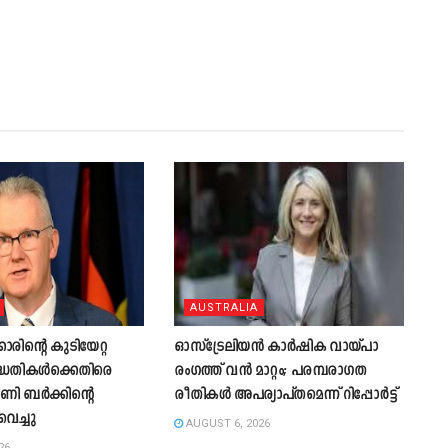
AUSTRALIA
ിന്റെ കുടിയേറ്റ
ഓസ്‌ട്രേലിയൻ കാർഷിക വായ്പാ
ദ്ധതികൾക്കെതിരെ
രംഗത്ത് വൻ മാറ്റം; പരമ്പരാഗത
ോണി ബർക്കിന്റെ
രീതികൾ അപര്യാപ്തമെന്ന് റിപ്പോർട്ട്
വെച്ചു
AUGUST 6, 2026
26