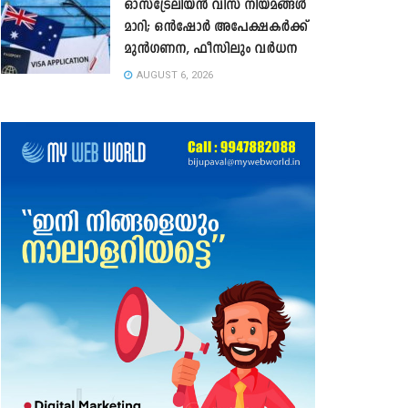
ഓസ്‌ട്രേലിയൻ വിസ നിയമങ്ങൾ
മാറി; ഒൻഷോർ അപേക്ഷകർക്ക്
മുൻഗണന, ഫീസിലും വർധന
AUGUST 6, 2026