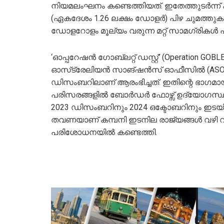
നിയമലംഘനം കണ്ടെത്തിയത്. ഇതേത്തുടർന്ന് 
(ഏകദേശം 1.26 ലക്ഷം ഡോളർ) പിഴ ചുമത്തുകയ
ഡോളറോളം മൂല്യം വരുന്ന മറ്റ് സാമഗ്രികൾ പി
‘ഓപ്പറേഷൻ ഗോബ്ലറ്റ് ഡസ്റ്റ്’ (Operation G
ഓസ്‌ട്രേലിയൻ സാങ്ഷൻസ് ഓഫീസിൽ (ASO) നി
ഡിസംബറിലാണ് ആരംഭിച്ചത്. ഇതിന്റെ ഭാഗമാ
പരിസരങ്ങളിൽ ബോർഡർ ഫോഴ്സ് ഉദ്യോഗസ്ഥ
2023 ഡിസംബറിനും 2024 ഒക്ടോബറിനും ഇ
തവണയാണ് കമ്പനി ഇടനില രാജ്യങ്ങൾ വഴി റ
പരിശോധനയിൽ കണ്ടെത്തി.