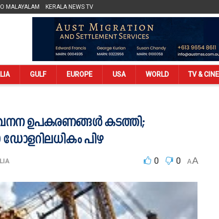
LO MALAYALAM
KERALA NEWS TV
LIA
GULF
EUROPE
USA
WORLD
TV & CIN
യി ഖനന ഉപകരണങ്ങൾ കടത്തി;
000 ഡോളറിലധികം പിഴ
0
0
A
LIA
A