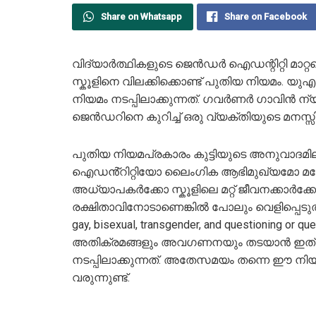
Share on Whatsapp
Share on Facebook
വിദ്യാർത്ഥികളുടെ ജെൻഡർ ഐഡന്റിറ്റി മാറ്റത്ത
സ്കൂളിനെ വിലക്കിക്കൊണ്ട് പുതിയ നിയമ
നിയമം നടപ്പിലാക്കുന്നത്. ഗവർണർ ഗാവിൻ ന്
ജെൻഡറിനെ കുറിച്ച് ഒരു വ്യക്തിയുടെ മനസ
പുതിയ നിയമപ്രകാരം കുട്ടിയുടെ അനുവാദമി
ഐഡൻ്റിറ്റിയോ ലൈംഗിക ആഭിമുഖ്യമോ മറ്റേത
അധ്യാപകർക്കോ സ്കൂളിലെ മറ്റ് ജീവനക്കാർക്
രക്ഷിതാവിനോടാണെങ്കിൽ പോലും വെളിപ്പെടുത്ത
gay, bisexual, transgender, and questioning or 
അതിക്രമങ്ങളും അവ​ഗണനയും തടയാൻ ഇത് 
നടപ്പിലാക്കുന്നത്. അതേസമയം തന്നെ ഈ നി
വരുന്നുണ്ട്.