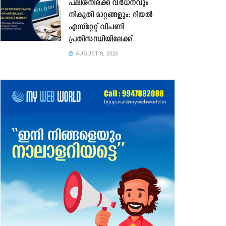
പലിശനിരക്ക് വർധനവും
നികുതി മാറ്റങ്ങളും: റിയൽ
എസ്റ്റേറ്റ് വിപണി
പ്രതിസന്ധിയിലേക്ക്
AUGUST 8, 2026