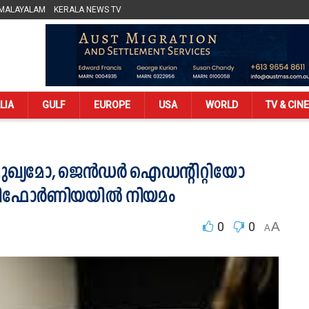
 MALAYALAM
KERALA NEWS TV
LIA
GULF
EUROPE
USA
WORLD
TV & CIN
ിമുഖ്യമോ, ജെൻഡർ ഐഡന്റിറ്റിയോ
കാലിഫോർണിയയിൽ നിയമം
0
0
A
A